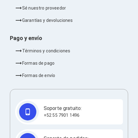
Bluetooth
Sé nuestro proveedor
Adaptadores Video
Adaptadores Video DisplayPort
Garantías y devoluciones
Divisores de Video
Adaptadores Video HDMI
Extensores y Receptores de Vídeo
Pago y envío
Adaptadores Video DVI
Adaptadores Video VGA / HD15
Términos y condiciones
Repetidores USB
Adaptadores Audio
Formas de pago
Adaptadores Audio AUX
Adaptadores Audio USB
Formas de envío
Dispositivos de Entrada
Mouse
Mousepads
Teclados
Teclados Numéricos
Soporte gratuito:
Controles de Juego para PC
Servidores
+52 55 7901 1496
Accesorios para Servidores
Racks y Gabinetes
Charolas para Racks y Gabinetes