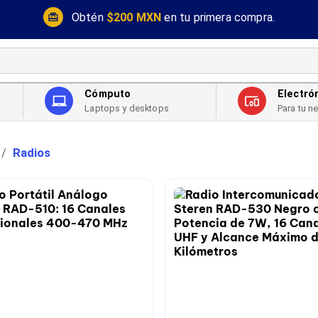
Obtén
$200 MXN
en tu primera compra.
Cómputo
Electró
Laptops y desktops
Para tu n
Radios
/