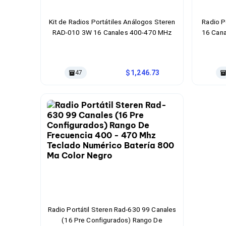
Cables SFP+
Cables Coaxiales
Accesorios para Cables
Kit de Radios Portátiles Análogos Steren
Radio P
Jacks de Red
RAD-010 3W 16 Canales 400-470 MHz
16 Cana
Conectores
Tapas y Cajas
Herramientas para Cables
Pinzas Ponchadoras
1,246.73
47
Probadores de Cable
Cortadoras de Cable
Protectores para Cables
Cables para Impresoras
Bobinas
Cableado Estructurado
Sujetadores de Cables
Cinchos
Adaptadores
Adaptadores PC
Adaptadores PC USB
Adaptadores PC Serial
Adaptadores PC SATA
Radio Portátil Steren Rad-630 99 Canales
Adaptadores PC IDE
(16 Pre Configurados) Rango De
Adaptadores PC Teclado