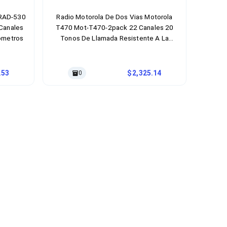
 RAD-530
Radio Motorola De Dos Vias Motorola
Canales
T470 Mot-T470-2pack 22 Canales 20
ómetros
Tonos De Llamada Resistente A La
Intemperie Batería Recargable Color
Negro, Amarillo
.53
2,325.14
0