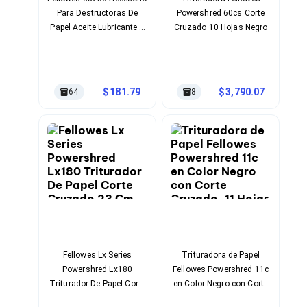
Cables SFP+
Para Destructoras De
Powershred 60cs Corte
Cables Coaxiales
Accesorios para Cables
Papel Aceite Lubricante 1
Cruzado 10 Hojas Negro
Jacks de Red
Pieza(S)
Conectores
Tapas y Cajas
Herramientas para Cables
181.79
3,790.07
64
8
Pinzas Ponchadoras
Probadores de Cable
Cortadoras de Cable
Protectores para Cables
Cables para Impresoras
Bobinas
Cableado Estructurado
Sujetadores de Cables
Cinchos
Adaptadores
Adaptadores PC
Adaptadores PC USB
Fellowes Lx Series
Trituradora de Papel
Adaptadores PC Serial
Powershred Lx180
Fellowes Powershred 11c
Adaptadores PC SATA
Triturador De Papel Corte
en Color Negro con Corte
Adaptadores PC IDE
Cruzado 23 Cm Negro
Cruzado, 11 Hojas de
Adaptadores PC Teclado