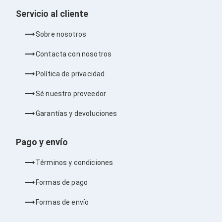
Consolas y Juegos
Xbox Series X|S
Servicio al cliente
Consolas Xbox Series X|S
Accesorios para Xbox Series X|S
Sobre nosotros
Nintendo Switch
Accesorios para Nintendo Switch
Contacta con nosotros
Consolas Nintendo Switch
Consolas Arcade
Política de privacidad
Playstation 4 (PS4)
Accesorios Playstation 4
Sé nuestro proveedor
Gadgets
Smartwatch
Garantías y devoluciones
Foto y Video
Accesorios Foto y Video
Iluminación para Foto y Video
Pago y envío
Tripies
Selfie Sticks
Términos y condiciones
Fundas y Estuches
Cámaras de video
Formas de pago
Cámaras Reflex
GPS y Auto
Formas de envío
Audio para Autos
Transmisores FM