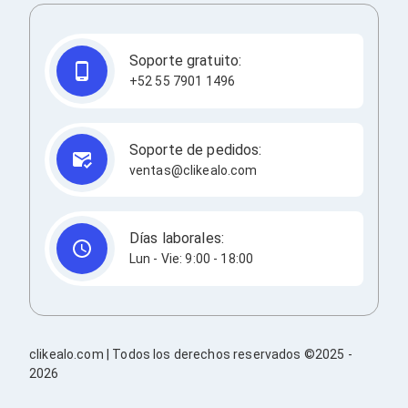
Redes
Accesorios de Redes
Módulos Transceptores
Soporte gratuito:
Tarjetas y Módulos de Red
+52 55 7901 1496
Convertidores de Medios
Controladores Inalámbricos
Switches
Router
Soporte de pedidos:
Adaptadores de Red USB
ventas@clikealo.com
Access Points
Wi-Fi en Malla
Antenas
Extensores de Señal Wi‑Fi
Días laborales:
Unidades de Red Óptica
Lun - Vie: 9:00 - 18:00
Impresión y Consumibles
Papeles para Impresoras
Etiquetas Adhesivas
Rollos de Papel para Plotter
Papel
clikealo.com | Todos los derechos reservados ©2025 -
Papel POS
2026
Etiquetas POS
Tarjetas para Credenciales