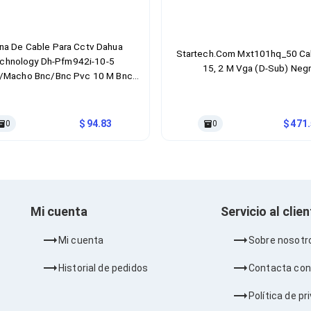
na De Cable Para Cctv Dahua
Startech.Com Mxt101hq_50 Ca
chnology Dh-Pfm942i-10-5
15, 2 M Vga (D-Sub) Neg
/Macho Bnc/Bnc Pvc 10 M Bnc
Negro
94.83
471
0
0
Mi cuenta
Servicio al clie
Mi cuenta
Sobre nosotr
Historial de pedidos
Contacta con
Política de pr