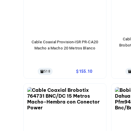
Cables SFP+
Cables Coaxiales
Accesorios para Cables
Jacks de Red
Conectores
Tapas y Cajas
Herramientas para Cables
Cabl
Pinzas Ponchadoras
Cable Coaxial Provision-ISR PR-CA20
Brobo
Probadores de Cable
Macho a Macho 20 Metros Blanco
Cortadoras de Cable
Protectores para Cables
Cables para Impresoras
Bobinas
155.10
518
Cableado Estructurado
Sujetadores de Cables
Cinchos
Adaptadores
Adaptadores PC
Adaptadores PC USB
Adaptadores PC Serial
Adaptadores PC SATA
Adaptadores PC IDE
Adaptadores PC Teclado