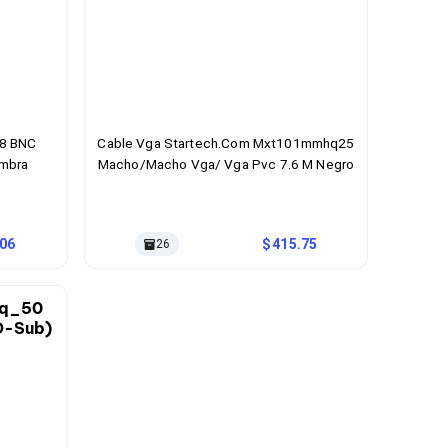
48 BNC
Cable Vga Startech.Com Mxt101mmhq25
mbra
Macho/Macho Vga/ Vga Pvc 7.6 M Negro
.06
415.75
26