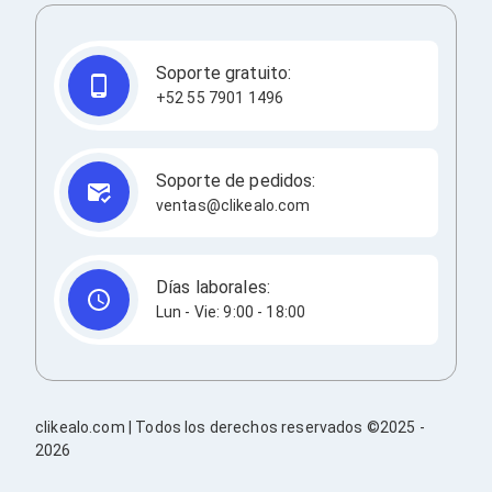
Redes
Accesorios de Redes
Módulos Transceptores
Soporte gratuito:
Tarjetas y Módulos de Red
+52 55 7901 1496
Convertidores de Medios
Controladores Inalámbricos
Switches
Router
Soporte de pedidos:
Adaptadores de Red USB
ventas@clikealo.com
Access Points
Wi-Fi en Malla
Antenas
Extensores de Señal Wi‑Fi
Días laborales:
Unidades de Red Óptica
Lun - Vie: 9:00 - 18:00
Impresión y Consumibles
Papeles para Impresoras
Etiquetas Adhesivas
Rollos de Papel para Plotter
Papel
clikealo.com | Todos los derechos reservados ©2025 -
Papel POS
2026
Etiquetas POS
Tarjetas para Credenciales