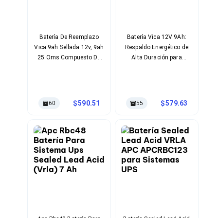
Ventiladores
Unidades de Disco
Quemadores de DVD
Desktop y Portátiles
Batería De Reemplazo
Batería Vica 12V 9Ah:
Accesorios para Laptops
Vica 9ah Sellada 12v, 9ah
Respaldo Energético de
Cargadores
25 Oms Compuesto De
Alta Duración para
Docking Stations
Acido, Plomo Negro
Sistemas No Break
Maletines
Candados para Laptops
Filtros de privacidad
Bases para Laptops
590.51
579.63
60
55
Mochilas para Laptops
Tablets
Soportes para Celulares y Tablets
Fundas y Skins
Lápices para Tablets
Tablets
Webcams y Audio
Audífonos
Webcams
Accesorios para PC's
Bases para PC's