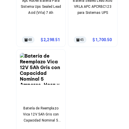
Kits de Herramientas
Apc Rbc48 Batería Para
Batería Sealed Lead Acid
Candados para PC's
Sistema Ups Sealed Lead
VRLA APC APCRBC123
Protectores para PC's
Acid (Vrla) 7 Ah
para Sistemas UPS
Limpiadores para Electrónicos
Lentes para Computadora
Laptops
PC's de Escritorio
2,298.51
1,700.50
48
45
Workstations
All in One
Mini PC's
Barebones
Electrónica de Consumo
Audio
Accesorios de Audio
Micrófonos
Estuches y Cajas
Bases para Audífonos
Accesorios para Micrófonos
Audífonos Intrauriculares
Batería de Reemplazo
Bocinas
Vica 12V 5Ah Gris con
Bocinas y Bafles
Capacidad Nominal 5
Bocinas Portátiles
Amperes-Hora y
Bocinas para Computadora