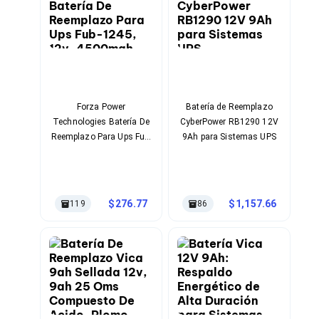
Soportes para Monitores
Monitores Portátiles
Filtros de Privacidad para Monitores
Accesorios para Estaciones de Trabajo
Estaciones de Trabajo
Memorias RAM y Flash
Memorias RAM para PC
Forza Power
Batería de Reemplazo
Memorias RAM para Servidores
Technologies Batería De
CyberPower RB1290 12V
Memorias RAM para Laptop
Reemplazo Para Ups Fub-
9Ah para Sistemas UPS
Memorias USB
1245, 12v, 4500mah
Lectores de Memoria
Memorias Flash
Componentes
Tarjetas de Expansión
276.77
1,157.66
119
86
Tarjetas PCI Express
Tarjetas de Sonido
Tarjetas PCI
Procesadores
Procesadores para PC
Enfriamiento y Ventilación
Disipadores para CPU
Pasta Térmica