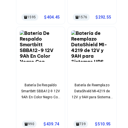
Bluetooth
Adaptadores Video
Adaptadores Video DisplayPort
404.45
292.55
1595
1576
Divisores de Video
Adaptadores Video HDMI
Extensores y Receptores de Vídeo
Adaptadores Video DVI
Adaptadores Video VGA / HD15
Repetidores USB
Adaptadores Audio
Adaptadores Audio AUX
Adaptadores Audio USB
Dispositivos de Entrada
Mouse
Mousepads
Batería De Respaldo
Batería de Reemplazo
Teclados
Smartbitt SBBA12-9 12V
DataShield MI-4219 de
Teclados Numéricos
9Ah En Color Negro Con
12V y 9AH para Sistemas
Controles de Juego para PC
Tecnología Plomo Ácido
UPS Series BS, BNT, KS,
Servidores
Para Sistemas UPS
KIN, UT y VGD
Accesorios para Servidores
Racks y Gabinetes
Charolas para Racks y Gabinetes
439.74
510.95
990
739