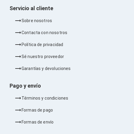
Consolas y Juegos
Xbox Series X|S
Servicio al cliente
Consolas Xbox Series X|S
Accesorios para Xbox Series X|S
Sobre nosotros
Nintendo Switch
Accesorios para Nintendo Switch
Contacta con nosotros
Consolas Nintendo Switch
Consolas Arcade
Política de privacidad
Playstation 4 (PS4)
Accesorios Playstation 4
Sé nuestro proveedor
Gadgets
Smartwatch
Garantías y devoluciones
Foto y Video
Accesorios Foto y Video
Iluminación para Foto y Video
Pago y envío
Tripies
Selfie Sticks
Términos y condiciones
Fundas y Estuches
Cámaras de video
Formas de pago
Cámaras Reflex
GPS y Auto
Formas de envío
Audio para Autos
Transmisores FM