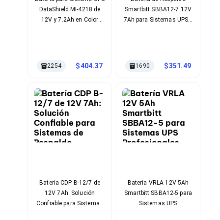
Cables SFP+
DataShield MI-4218 de
Smartbitt SBBA12-7 12V
Cables Coaxiales
Accesorios para Cables
12V y 7.2Ah en Color
7Ah para Sistemas UPS y
Jacks de Red
Negro con Compatibilidad
EPS
Conectores
Múltiple
Tapas y Cajas
Herramientas para Cables
404.37
351.49
2254
1690
Pinzas Ponchadoras
Probadores de Cable
Cortadoras de Cable
Protectores para Cables
Cables para Impresoras
Bobinas
Cableado Estructurado
Sujetadores de Cables
Cinchos
Adaptadores
Adaptadores PC
Adaptadores PC USB
Batería CDP B-12/7 de
Batería VRLA 12V 5Ah
Adaptadores PC Serial
12V 7Ah: Solución
Smartbitt SBBA12-5 para
Adaptadores PC SATA
Confiable para Sistemas
Sistemas UPS
Adaptadores PC IDE
de Respaldo Energético
Profesionales
Adaptadores PC Teclado