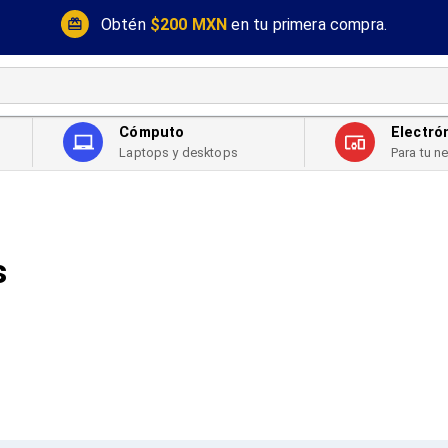
Obtén
$200 MXN
en tu primera compra.
Cómputo
Electró
Laptops y desktops
Para tu n
s