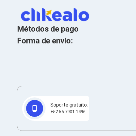
Cables SFP+
Cables Coaxiales
Accesorios para Cables
Jacks de Red
Conectores
Métodos de pago
Tapas y Cajas
Herramientas para Cables
Forma de envío:
Pinzas Ponchadoras
Probadores de Cable
Cortadoras de Cable
Protectores para Cables
Cables para Impresoras
Bobinas
Cableado Estructurado
Sujetadores de Cables
Cinchos
Adaptadores
Adaptadores PC
Soporte gratuito:
Adaptadores PC USB
+52 55 7901 1496
Adaptadores PC Serial
Adaptadores PC SATA
Adaptadores PC IDE
Adaptadores PC Teclado