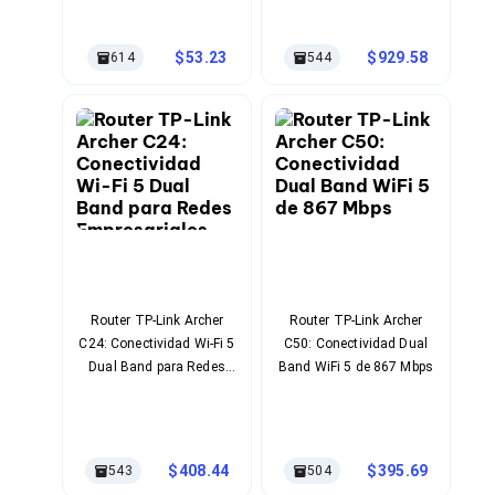
Ventiladores
Rojo
Unidades de Disco
Quemadores de DVD
53.23
929.58
614
544
Desktop y Portátiles
Accesorios para Laptops
Cargadores
Docking Stations
Maletines
Candados para Laptops
Filtros de privacidad
Bases para Laptops
Mochilas para Laptops
Tablets
Soportes para Celulares y Tablets
Fundas y Skins
Router TP-Link Archer
Router TP-Link Archer
Lápices para Tablets
C24: Conectividad Wi-Fi 5
C50: Conectividad Dual
Tablets
Dual Band para Redes
Band WiFi 5 de 867 Mbps
Webcams y Audio
Empresariales
Audífonos
Webcams
Accesorios para PC's
408.44
395.69
543
504
Bases para PC's