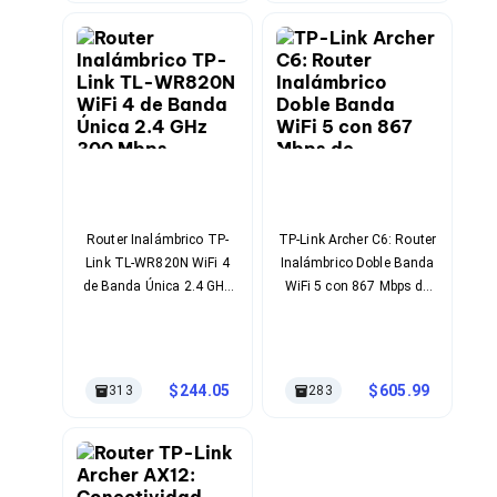
Kits de Herramientas
Candados para PC's
Protectores para PC's
Limpiadores para Electrónicos
Lentes para Computadora
Laptops
PC's de Escritorio
Workstations
All in One
Mini PC's
Barebones
Router Inalámbrico TP-
TP-Link Archer C6: Router
Electrónica de Consumo
Link TL-WR820N WiFi 4
Inalámbrico Doble Banda
Audio
de Banda Única 2.4 GHz
WiFi 5 con 867 Mbps de
Accesorios de Audio
300 Mbps
Velocidad
Micrófonos
Estuches y Cajas
Bases para Audífonos
Accesorios para Micrófonos
244.05
605.99
313
283
Audífonos Intrauriculares
Bocinas
Bocinas y Bafles
Bocinas Portátiles
Bocinas para Computadora