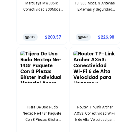
Mercusys MW306R:
F3: 300 Mbps, 3 Antenas
Soportes para Monitores
Conectividad 300Mbps
Externas y Seguridad
Monitores Portátiles
con 4 Puertos Ethernet y 3
Empresarial
Filtros de Privacidad para Monitores
Antenas Externas
Accesorios para Estaciones de Trabajo
Estaciones de Trabajo
Memorias RAM y Flash
200.57
226.98
739
665
Memorias RAM para PC
Memorias RAM para Servidores
Memorias RAM para Laptop
Memorias USB
Lectores de Memoria
Memorias Flash
Componentes
Tarjetas de Expansión
Tarjetas PCI Express
Tarjetas de Sonido
Tarjetas PCI
Procesadores
Tijera De Uso Rudo
Router TP-Link Archer
Procesadores para PC
Nextep Ne-148r Paquete
AX53: Conectividad Wi-Fi
Enfriamiento y Ventilación
Con 8 Piezas Blíster
6 de Alta Velocidad para
Disipadores para CPU
Individual Material Acero
Hogares y Pequeñas
Pasta Térmica
Inoxidable Color Negro,
Oficinas