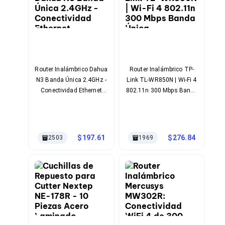
Bluetooth
Adaptadores Video
Adaptadores Video DisplayPort
Divisores de Video
Adaptadores Video HDMI
Extensores y Receptores de Vídeo
Adaptadores Video DVI
Router Inalámbrico Dahua
Router Inalámbrico TP-
Adaptadores Video VGA / HD15
N3 Banda Única 2.4GHz -
Link TL-WR850N | Wi-Fi 4
Repetidores USB
Conectividad Ethernet
802.11n 300 Mbps Banda
Adaptadores Audio
Profesional
Única
Adaptadores Audio AUX
Adaptadores Audio USB
Dispositivos de Entrada
Mouse
197.61
276.84
2503
1969
Mousepads
Teclados
Teclados Numéricos
Controles de Juego para PC
Servidores
Accesorios para Servidores
Racks y Gabinetes
Charolas para Racks y Gabinetes