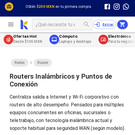
Cómputo y Hardware
Cómputo y Hardware
Obtén
$200 MXN
en tu primera compra.
Desktop y Portátiles
Cables
Electrónica de Consumo
Cables PC
Redes
Cables PC USB
Entrar
Impresión y Consumibles
Cables PC Serial
Celulares y Telefonía
Cables PC SATA / eSATA
Ofertas Hot
Cómputo
Electrónica
Energía
Cables PC SAS
Desde $100 MXN
Laptops y desktops
Para tu negocio
Cables PC VGA / HD15
Cables de Audio / Video
Cables de Audio / Video HDMI
Cables de Audio / Video AUX
Redes
Router
Cables de Audio / Video DisplayPort
Cables de Audio / Video VGA
Routers Inalámbricos y Puntos de
Cables de Audio / Video RCA
Conexión
Cables de Audio / Video Toslink
Cables de Audio / Video DVI
Centraliza salida a Internet y Wi‑Fi corporativo con
Cables de Energía
routers de alto desempeño. Pensados para múltiples
Cables de Poder (Interno)
Cables de Poder (Externo)
equipos concurrentes en oficinas, sucursales o
Cables de Red
teletrabajo, con tecnología inalámbrica actual y
Cables Patch
soporte habitual para seguridad WAN (según modelo).
Cables Fibra Óptica