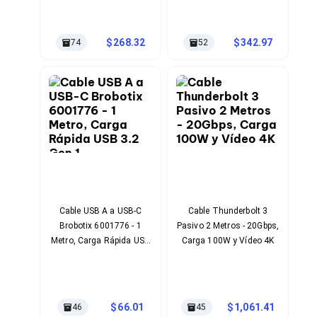
Bluetooth
Adaptadores Video
Adaptadores Video DisplayPort
268.32
342.97
74
52
Divisores de Video
Adaptadores Video HDMI
Extensores y Receptores de Vídeo
Adaptadores Video DVI
Adaptadores Video VGA / HD15
Repetidores USB
Adaptadores Audio
Adaptadores Audio AUX
Adaptadores Audio USB
Dispositivos de Entrada
Mouse
Mousepads
Cable USB A a USB-C
Cable Thunderbolt 3
Teclados
Brobotix 6001776 - 1
Pasivo 2 Metros - 20Gbps,
Teclados Numéricos
Metro, Carga Rápida USB
Carga 100W y Vídeo 4K
Controles de Juego para PC
3.2 Gen 1
Servidores
Accesorios para Servidores
Racks y Gabinetes
Charolas para Racks y Gabinetes
66.01
1,061.41
46
45