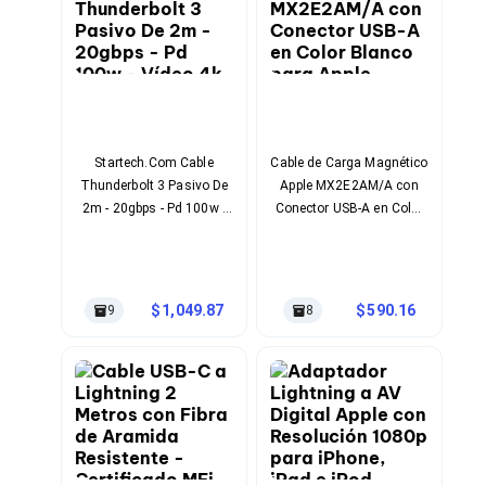
Soportes para Monitores
Monitores Portátiles
Filtros de Privacidad para Monitores
Accesorios para Estaciones de Trabajo
Estaciones de Trabajo
Memorias RAM y Flash
Memorias RAM para PC
Startech.Com Cable
Cable de Carga Magnético
Memorias RAM para Servidores
Thunderbolt 3 Pasivo De
Apple MX2E2AM/A con
Memorias RAM para Laptop
2m - 20gbps - Pd 100w -
Conector USB-A en Color
Memorias USB
Vídeo 4k - Cable
Blanco para Apple Watch
Lectores de Memoria
Thunderbolt - Certificado
Memorias Flash
Thunderbolt - Compatible
Componentes
Tarjetas de Expansión
Con Usb4 / Modo Alt Dp -
1,049.87
590.16
9
8
Tarjetas PCI Express
Thunderbolt 4 - Usb 3.2 -
Tarjetas de Sonido
Usb-C - Blanco
Tarjetas PCI
Procesadores
Procesadores para PC
Enfriamiento y Ventilación
Disipadores para CPU
Pasta Térmica