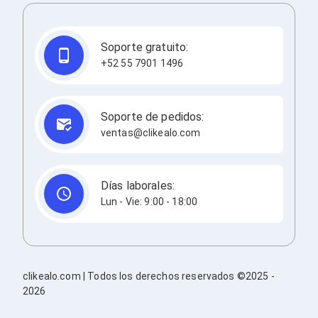
Redes
Accesorios de Redes
Módulos Transceptores
Soporte gratuito:
Tarjetas y Módulos de Red
+52 55 7901 1496
Convertidores de Medios
Controladores Inalámbricos
Switches
Router
Soporte de pedidos:
Adaptadores de Red USB
ventas@clikealo.com
Access Points
Wi-Fi en Malla
Antenas
Extensores de Señal Wi‑Fi
Días laborales:
Unidades de Red Óptica
Lun - Vie: 9:00 - 18:00
Impresión y Consumibles
Papeles para Impresoras
Etiquetas Adhesivas
Rollos de Papel para Plotter
Papel
clikealo.com | Todos los derechos reservados ©2025 -
Papel POS
2026
Etiquetas POS
Tarjetas para Credenciales