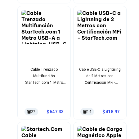
Cableado Estructurado para Servidores
Cables KVM
Fuentes de Poder
Enfriamiento para Servidores
Soportes y Paneles
Sistemas Operativos para Servidores
Servidores
Soportes de Datos
Ultrium
Discos Duros / SSD / NAS
Accesorios para Discos Duros
Gabinetes de Discos Duros
Cable Trenzado
Cable USB-C a Lightning
Discos Duros Externos
Multifunción
de 2 Metros con
Discos Duros para NAS
StarTech.com 1 Metro
Certificación MFi -
Discos Duros para Videovigilancia
USB-A a Lightning, USB-C
StarTech.com
Discos Duros para Servidores
y Micro USB
Accesorios para SSD
Gabinetes para SSD
647.33
418.97
27
14
Almacenamiento MSA
Discos Duros Internos para PC
Discos Duros Internos para Laptop
Monitores
Monitores