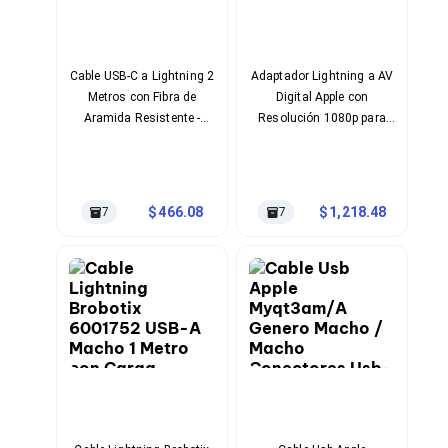
Ventiladores
Unidades de Disco
Quemadores de DVD
Desktop y Portátiles
Cable USB-C a Lightning 2
Adaptador Lightning a AV
Accesorios para Laptops
Metros con Fibra de
Digital Apple con
Cargadores
Aramida Resistente -
Resolución 1080p para
Docking Stations
Certificado MFi Apple
iPhone, iPad e iPod
Maletines
Candados para Laptops
Filtros de privacidad
Bases para Laptops
466.08
1,218.48
7
7
Mochilas para Laptops
Tablets
Soportes para Celulares y Tablets
Fundas y Skins
Lápices para Tablets
Tablets
Webcams y Audio
Audífonos
Webcams
Accesorios para PC's
Bases para PC's