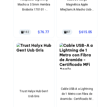
Cables SFP+
Macho a 3.5mm Hembra
Magnética Apple
Cables Coaxiales
Accesorios para Cables
Brobotix 170101 -
Mlwj3am/A Macho Usb-C
Jacks de Red
Conexión Directa
Blanco
Conectores
Tapas y Cajas
Herramientas para Cables
76.77
615.05
182
87
Pinzas Ponchadoras
Probadores de Cable
Cortadoras de Cable
Protectores para Cables
Cables para Impresoras
Bobinas
Cableado Estructurado
Sujetadores de Cables
Cinchos
Adaptadores
Adaptadores PC
Adaptadores PC USB
Cable USB-A a Lightning
Adaptadores PC Serial
Trust Halyx Hub Gen1
de 1 Metro con Fibra de
Adaptadores PC SATA
Usb Gris
Aramida - Certificado MFi
Adaptadores PC IDE
Apple
Adaptadores PC Teclado