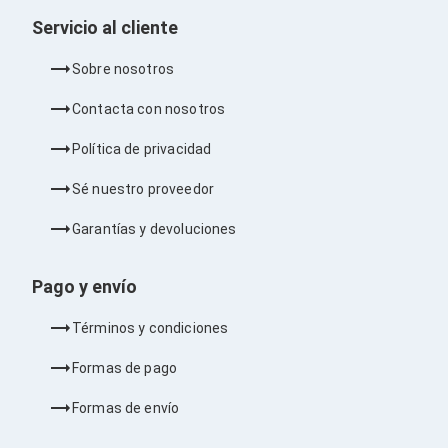
Consolas y Juegos
Xbox Series X|S
Servicio al cliente
Consolas Xbox Series X|S
Accesorios para Xbox Series X|S
Sobre nosotros
Nintendo Switch
Accesorios para Nintendo Switch
Contacta con nosotros
Consolas Nintendo Switch
Consolas Arcade
Política de privacidad
Playstation 4 (PS4)
Accesorios Playstation 4
Sé nuestro proveedor
Gadgets
Smartwatch
Garantías y devoluciones
Foto y Video
Accesorios Foto y Video
Iluminación para Foto y Video
Pago y envío
Tripies
Selfie Sticks
Términos y condiciones
Fundas y Estuches
Cámaras de video
Formas de pago
Cámaras Reflex
GPS y Auto
Formas de envío
Audio para Autos
Transmisores FM