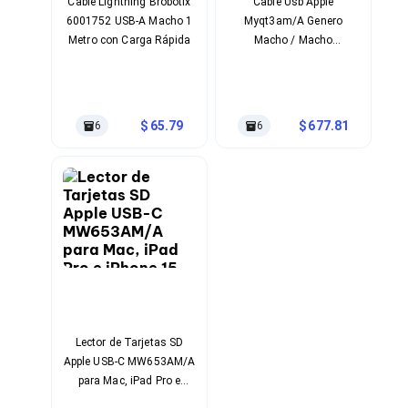
Kits de Herramientas
Cable Lightning Brobotix
Cable Usb Apple
Candados para PC's
6001752 USB-A Macho 1
Myqt3am/A Genero
Protectores para PC's
Metro con Carga Rápida
Macho / Macho
Limpiadores para Electrónicos
Conectores Usb-C / Usb-C
Lentes para Computadora
Longitud De Cable 2 M
Laptops
Material Nylon Color
PC's de Escritorio
Blanco
65.79
677.81
6
6
Workstations
All in One
Mini PC's
Barebones
Electrónica de Consumo
Audio
Accesorios de Audio
Micrófonos
Estuches y Cajas
Bases para Audífonos
Accesorios para Micrófonos
Audífonos Intrauriculares
Lector de Tarjetas SD
Bocinas
Apple USB-C MW653AM/A
Bocinas y Bafles
para Mac, iPad Pro e
Bocinas Portátiles
iPhone 15 con
Bocinas para Computadora