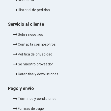
Bluetooth
Adaptadores Video
Historial de pedidos
Adaptadores Video DisplayPort
Divisores de Video
Adaptadores Video HDMI
Servicio al cliente
Extensores y Receptores de Vídeo
Adaptadores Video DVI
Sobre nosotros
Adaptadores Video VGA / HD15
Repetidores USB
Contacta con nosotros
Adaptadores Audio
Adaptadores Audio AUX
Política de privacidad
Adaptadores Audio USB
Dispositivos de Entrada
Sé nuestro proveedor
Mouse
Mousepads
Garantías y devoluciones
Teclados
Teclados Numéricos
Controles de Juego para PC
Pago y envío
Servidores
Accesorios para Servidores
Términos y condiciones
Racks y Gabinetes
Charolas para Racks y Gabinetes
Formas de pago