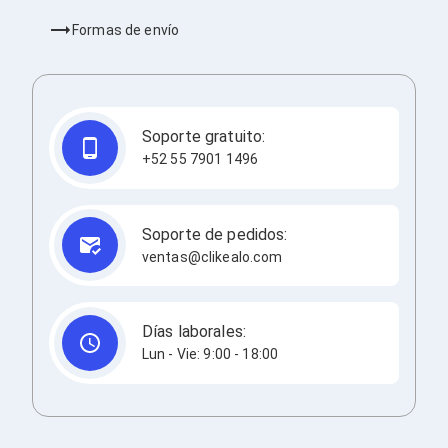
Cableado Estructurado para Servidores
Cables KVM
Formas de envío
Fuentes de Poder
Enfriamiento para Servidores
Soportes y Paneles
Sistemas Operativos para Servidores
Servidores
Soporte gratuito:
Soportes de Datos
+52 55 7901 1496
Ultrium
Discos Duros / SSD / NAS
Accesorios para Discos Duros
Gabinetes de Discos Duros
Soporte de pedidos:
Discos Duros Externos
ventas@clikealo.com
Discos Duros para NAS
Discos Duros para Videovigilancia
Discos Duros para Servidores
Accesorios para SSD
Días laborales:
Gabinetes para SSD
Lun - Vie: 9:00 - 18:00
Almacenamiento MSA
Discos Duros Internos para PC
Discos Duros Internos para Laptop
Monitores
Monitores