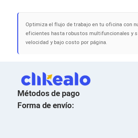
Bluetooth
Adaptadores Video
Adaptadores Video DisplayPort
Divisores de Video
Optimiza el flujo de trabajo en tu oficina co
Adaptadores Video HDMI
eficientes hasta robustos multifuncionales y 
Extensores y Receptores de Vídeo
Adaptadores Video DVI
velocidad y bajo costo por página.
Adaptadores Video VGA / HD15
Repetidores USB
Adaptadores Audio
Adaptadores Audio AUX
Adaptadores Audio USB
Dispositivos de Entrada
Mouse
Mousepads
Métodos de pago
Teclados
Teclados Numéricos
Forma de envío:
Controles de Juego para PC
Servidores
Accesorios para Servidores
Racks y Gabinetes
Charolas para Racks y Gabinetes