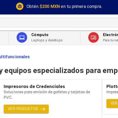
Obtén
$200 MXN
en tu primera compra.
Cómputo
Electró
Laptops y desktops
Para tu n
ltifuncionales
 y equipos especializados para em
Impresoras de Credenciales
Plott
Soluciones para emisión de gafetes y tarjetas de
Impres
PVC.
VER
VER PRODUCTOS