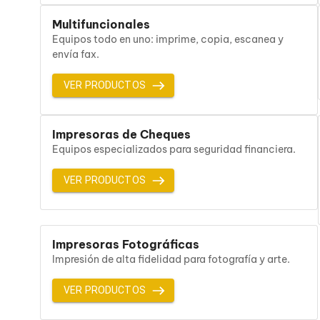
Cables SFP+
Cables Coaxiales
Multifuncionales
Accesorios para Cables
Equipos todo en uno: imprime, copia, escanea y
Jacks de Red
envía fax.
Conectores
Tapas y Cajas
VER PRODUCTOS
Herramientas para Cables
Pinzas Ponchadoras
Probadores de Cable
Cortadoras de Cable
Impresoras de Cheques
Protectores para Cables
Equipos especializados para seguridad financiera.
Cables para Impresoras
Bobinas
VER PRODUCTOS
Cableado Estructurado
Sujetadores de Cables
Cinchos
Adaptadores
Adaptadores PC
Impresoras Fotográficas
Adaptadores PC USB
Impresión de alta fidelidad para fotografía y arte.
Adaptadores PC Serial
Adaptadores PC SATA
VER PRODUCTOS
Adaptadores PC IDE
Adaptadores PC Teclado