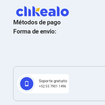
Cables SFP+
Cables Coaxiales
Accesorios para Cables
Jacks de Red
Conectores
Métodos de pago
Tapas y Cajas
Herramientas para Cables
Forma de envío:
Pinzas Ponchadoras
Probadores de Cable
Cortadoras de Cable
Protectores para Cables
Cables para Impresoras
Bobinas
Cableado Estructurado
Sujetadores de Cables
Cinchos
Adaptadores
Adaptadores PC
Soporte gratuito:
Adaptadores PC USB
+52 55 7901 1496
Adaptadores PC Serial
Adaptadores PC SATA
Adaptadores PC IDE
Adaptadores PC Teclado