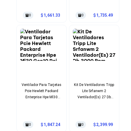
Ventiladores
Negro, Metálico
Unidades de Disco
Quemadores de DVD
1,661.33
1,735.49
0
0
Desktop y Portátiles
Accesorios para Laptops
Cargadores
Docking Stations
Maletines
Candados para Laptops
Filtros de privacidad
Bases para Laptops
Mochilas para Laptops
Tablets
Soportes para Celulares y Tablets
Fundas y Skins
Ventilador Para Tarjetas
Kit De Ventiladores Tripp
Lápices para Tablets
Pcie Hewlett Packard
Lite Srfanwm 2
Tablets
Enterprise Hpe Ml30
Ventilador(Es) 27 Db
Webcams y Audio
Gen10 Pci Negro, Azul
3000 Rpm Negro
Audífonos
Webcams
Accesorios para PC's
1,847.24
2,399.99
0
0
Bases para PC's