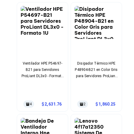
Cables SFP+
Cables Coaxiales
Accesorios para Cables
Jacks de Red
Conectores
Tapas y Cajas
Herramientas para Cables
Pinzas Ponchadoras
Probadores de Cable
Cortadoras de Cable
Protectores para Cables
Ventilador HPE P54697-
Disipador Térmico HPE
Cables para Impresoras
B21 para Servidores
P48904-B21 en Color Gris
Bobinas
ProLiant DL3x0 - Formato
para Servidores ProLiant
Cableado Estructurado
1U
DL3x0 Gen11 de Alto
Sujetadores de Cables
Rendimiento
Cinchos
Adaptadores
Adaptadores PC
2,631.76
1,860.25
4
2
Adaptadores PC USB
Adaptadores PC Serial
Adaptadores PC SATA
Adaptadores PC IDE
Adaptadores PC Teclado