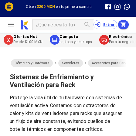
Cómputo y Hardware
Cómputo y Hardware
Obtén
$200 MXN
en tu primera compra.
Desktop y Portátiles
Cables
Electrónica de Consumo
Cables PC
Redes
Cables PC USB
Entrar
Impresión y Consumibles
Cables PC Serial
Celulares y Telefonía
Cables PC SATA / eSATA
Ofertas Hot
Cómputo
Electrónica
Energía
Cables PC SAS
Desde $100 MXN
Laptops y desktops
Para tu negocio
Cables PC VGA / HD15
Cables de Audio / Video
Cables de Audio / Video HDMI
Cables de Audio / Video AUX
Cómputo y Hardware
Servidores
Accesorios para Servidore
Cables de Audio / Video DisplayPort
Cables de Audio / Video VGA
Sistemas de Enfriamiento y
Cables de Audio / Video RCA
Ventilación para Rack
Cables de Audio / Video Toslink
Cables de Audio / Video DVI
Protege la vida útil de tu hardware con sistemas de
Cables de Energía
ventilación activa. Contamos con extractores de
Cables de Poder (Interno)
Cables de Poder (Externo)
calor y kits de ventiladores para racks que aseguran
Cables de Red
un flujo de aire constante, evitando cuellos de
Cables Patch
botella térmicos en componentes críticos.
Cables Fibra Óptica