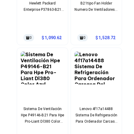
Hewlett Packard
B21tipo Fan Holder
Soportes para Monitores
Enterprise P37863-B21
Numero De Ventiladores 1
Monitores Portátiles
Proliant Dl360 Gen10+
Ventilador Compatible
Filtros de Privacidad para Monitores
Con Proliant Ml350 Gen11
Accesorios para Estaciones de Trabajo
Color Negro
Estaciones de Trabajo
Memorias RAM y Flash
1,090.62
1,528.72
0
0
Memorias RAM para PC
Memorias RAM para Servidores
Memorias RAM para Laptop
Memorias USB
Lectores de Memoria
Memorias Flash
Componentes
Tarjetas de Expansión
Tarjetas PCI Express
Tarjetas de Sonido
Tarjetas PCI
Procesadores
Sistema De Ventilación
Lenovo 4f17a14488
Procesadores para PC
Hpe P49146-B21 Para Hpe
Sistema De Refrigeración
Enfriamiento y Ventilación
Pro-Liant Dl380 Color
Para Ordenador Carcasa
Disipadores para CPU
Azul
Del Ordenador
Pasta Térmica
Refrigerador De Aire 4 Cm