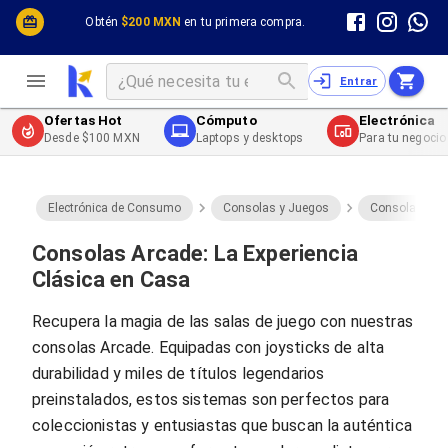
Cómputo y Hardware
Cómputo y Hardware
Obtén
$200 MXN
en tu primera compra.
Desktop y Portátiles
Cables
Electrónica de Consumo
Cables PC
Redes
Cables PC USB
Entrar
Impresión y Consumibles
Cables PC Serial
Celulares y Telefonía
Cables PC SATA / eSATA
Ofertas Hot
Cómputo
Electrónica
Energía
Cables PC SAS
Desde $100 MXN
Laptops y desktops
Para tu negocio
Cables PC VGA / HD15
Cables de Audio / Video
Cables de Audio / Video HDMI
Cables de Audio / Video AUX
Electrónica de Consumo
Consolas y Juegos
Consolas Arc
Cables de Audio / Video DisplayPort
Cables de Audio / Video VGA
Consolas Arcade: La Experiencia
Cables de Audio / Video RCA
Clásica en Casa
Cables de Audio / Video Toslink
Cables de Audio / Video DVI
Recupera la magia de las salas de juego con nuestras
Cables de Energía
consolas Arcade. Equipadas con joysticks de alta
Cables de Poder (Interno)
Cables de Poder (Externo)
durabilidad y miles de títulos legendarios
Cables de Red
preinstalados, estos sistemas son perfectos para
Cables Patch
coleccionistas y entusiastas que buscan la auténtica
Cables Fibra Óptica