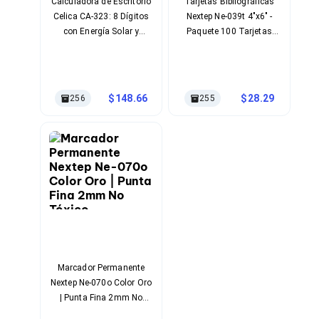
Kits de Herramientas
Calculadora de Escritorio
Tarjetas Bibliográficas
Candados para PC's
Celica CA-323: 8 Dígitos
Nextep Ne-039t 4"x6" -
Protectores para PC's
con Energía Solar y
Paquete 100 Tarjetas
Limpiadores para Electrónicos
Batería
Cartulina Blanca
Lentes para Computadora
Laptops
PC's de Escritorio
148.66
28.29
256
255
Workstations
All in One
Mini PC's
Barebones
Electrónica de Consumo
Audio
Accesorios de Audio
Micrófonos
Estuches y Cajas
Bases para Audífonos
Accesorios para Micrófonos
Audífonos Intrauriculares
Marcador Permanente
Bocinas
Nextep Ne-070o Color Oro
Bocinas y Bafles
| Punta Fina 2mm No
Bocinas Portátiles
Tóxico
Bocinas para Computadora