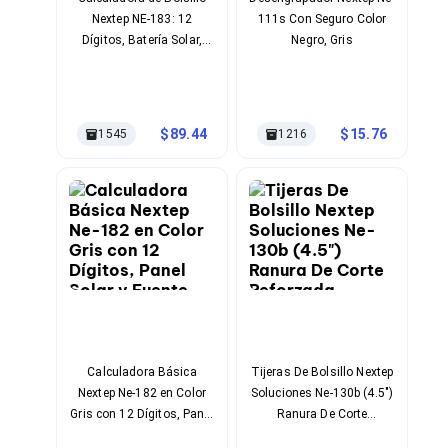
Cables SFP+
Nextep NE-183: 12
111s Con Seguro Color
Cables Coaxiales
Accesorios para Cables
Dígitos, Batería Solar,
Negro, Gris
Jacks de Red
Compacta y Profesional
Conectores
Tapas y Cajas
Herramientas para Cables
89.44
15.76
1545
1216
Pinzas Ponchadoras
Probadores de Cable
Cortadoras de Cable
Protectores para Cables
Cables para Impresoras
Bobinas
Cableado Estructurado
Sujetadores de Cables
Cinchos
Adaptadores
Adaptadores PC
Adaptadores PC USB
Calculadora Básica
Tijeras De Bolsillo Nextep
Adaptadores PC Serial
Nextep Ne-182 en Color
Soluciones Ne-130b (4.5")
Adaptadores PC SATA
Gris con 12 Dígitos, Panel
Ranura De Corte
Adaptadores PC IDE
Solar y Fuente Dual de
Reforzada Materials
Adaptadores PC Teclado