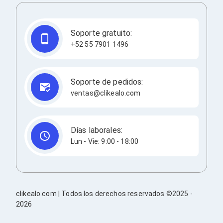
Redes
Accesorios de Redes
Módulos Transceptores
Soporte gratuito:
Tarjetas y Módulos de Red
+52 55 7901 1496
Convertidores de Medios
Controladores Inalámbricos
Switches
Router
Soporte de pedidos:
Adaptadores de Red USB
ventas@clikealo.com
Access Points
Wi-Fi en Malla
Antenas
Extensores de Señal Wi‑Fi
Días laborales:
Unidades de Red Óptica
Lun - Vie: 9:00 - 18:00
Impresión y Consumibles
Papeles para Impresoras
Etiquetas Adhesivas
Rollos de Papel para Plotter
Papel
clikealo.com | Todos los derechos reservados ©2025 -
Papel POS
2026
Etiquetas POS
Tarjetas para Credenciales