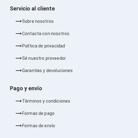
Consolas y Juegos
Xbox Series X|S
Servicio al cliente
Consolas Xbox Series X|S
Accesorios para Xbox Series X|S
Sobre nosotros
Nintendo Switch
Accesorios para Nintendo Switch
Contacta con nosotros
Consolas Nintendo Switch
Consolas Arcade
Política de privacidad
Playstation 4 (PS4)
Accesorios Playstation 4
Sé nuestro proveedor
Gadgets
Smartwatch
Garantías y devoluciones
Foto y Video
Accesorios Foto y Video
Iluminación para Foto y Video
Pago y envío
Tripies
Selfie Sticks
Términos y condiciones
Fundas y Estuches
Cámaras de video
Formas de pago
Cámaras Reflex
GPS y Auto
Formas de envío
Audio para Autos
Transmisores FM