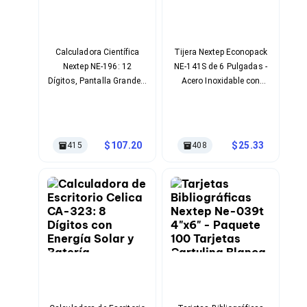
Ventiladores
Unidades de Disco
Quemadores de DVD
Desktop y Portátiles
Calculadora Científica
Tijera Nextep Econopack
Accesorios para Laptops
Nextep NE-196: 12
NE-141S de 6 Pulgadas -
Cargadores
Dígitos, Pantalla Grande y
Acero Inoxidable con
Docking Stations
Energía Dual
Mango Bimaterial
Maletines
Candados para Laptops
Filtros de privacidad
Bases para Laptops
107.20
25.33
415
408
Mochilas para Laptops
Tablets
Soportes para Celulares y Tablets
Fundas y Skins
Lápices para Tablets
Tablets
Webcams y Audio
Audífonos
Webcams
Accesorios para PC's
Bases para PC's