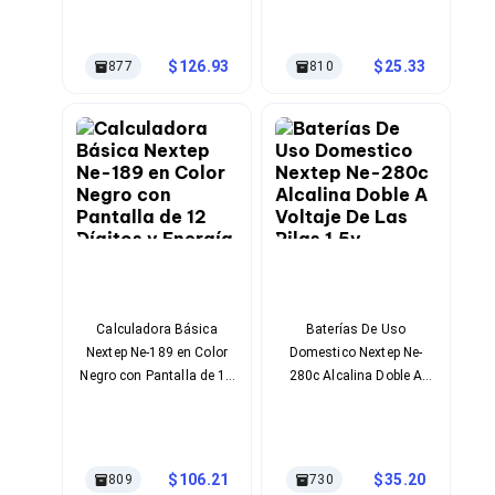
Energía
Cuerpo Plástico, Acero
Bluetooth
Inoxidable Color Azul
Adaptadores Video
Claro
Adaptadores Video DisplayPort
126.93
25.33
877
810
Divisores de Video
Adaptadores Video HDMI
Extensores y Receptores de Vídeo
Adaptadores Video DVI
Adaptadores Video VGA / HD15
Repetidores USB
Adaptadores Audio
Adaptadores Audio AUX
Adaptadores Audio USB
Dispositivos de Entrada
Mouse
Mousepads
Calculadora Básica
Baterías De Uso
Teclados
Nextep Ne-189 en Color
Domestico Nextep Ne-
Teclados Numéricos
Negro con Pantalla de 12
280c Alcalina Doble A
Controles de Juego para PC
Dígitos y Energía Solar
Voltaje De Las Pilas 1.5v
Servidores
más Batería
Paquete Con 4 Pieza(S)
Accesorios para Servidores
Color De Las Baterías
Racks y Gabinetes
Gris, Azul
Charolas para Racks y Gabinetes
106.21
35.20
809
730