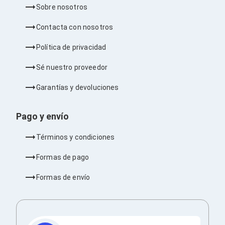
Bluetooth
Sobre nosotros
Adaptadores Video
Adaptadores Video DisplayPort
Contacta con nosotros
Divisores de Video
Adaptadores Video HDMI
Política de privacidad
Extensores y Receptores de Vídeo
Adaptadores Video DVI
Sé nuestro proveedor
Adaptadores Video VGA / HD15
Repetidores USB
Garantías y devoluciones
Adaptadores Audio
Adaptadores Audio AUX
Pago y envío
Adaptadores Audio USB
Dispositivos de Entrada
Mouse
Términos y condiciones
Mousepads
Teclados
Formas de pago
Teclados Numéricos
Controles de Juego para PC
Formas de envío
Servidores
Accesorios para Servidores
Racks y Gabinetes
Charolas para Racks y Gabinetes