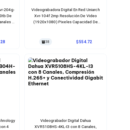
vr-204g-
Videograbadora Digital En Red Uniarch
10tb De
Xvr-104f 2mp Resolución De Video
anales 4
(1920x1080) Pixeles Capacidad De
c Poe
Almacenamiento 1tb Hdd Max Hasta 4
r Negro
Canales Ethernet Rápido Interfaz Rj-45,
Usb 2.0 Color Del Producto Negro
.28
554.72
38
chnology
Videograbador Digital Dahua
con 4
XVR5108HS-4KL-I3 con 8 Canales,