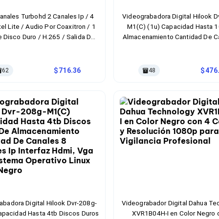
anales Turbohd 2 Canales Ip / 4
Videograbadora Digital Hilook D
l Lite / Audio Por Coaxitron / 1
M1(C) (1u) Capacidad Hasta 
 Disco Duro / H.265 / Salida De
Almacenamiento Cantidad De C
Video En Full Hd
Canales Ip Interfaz Hdmi, Bn
Sistema Operativo Linux Colo
716.36
476
62
48
abadora Digital Hilook Dvr-208g-
Videograbador Digital Dahua Te
pacidad Hasta 4tb Discos Duros
XVR1B04H-I en Color Negro 