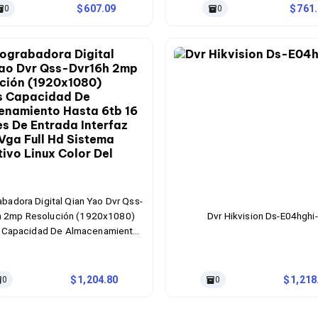
607.09
761
0
0
badora Digital Qian Yao Dvr Qss-
h 2mp Resolución (1920x1080)
Dvr Hikvision Ds-E04hghi
s Capacidad De Almacenamiento
b 16 Canales De Entrada Interfaz
 Vga Full Hd Sistema Operativo
Color Del Producto Negro, Rojo
1,204.80
1,218
0
0