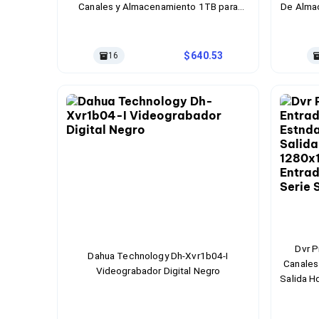
Canales y Almacenamiento 1TB para
De Alma
Bluetooth
Vigilancia Profesional
8 Can
Adaptadores Video
Sistem
Adaptadores Video DisplayPort
Divisores de Video
640.53
16
Adaptadores Video HDMI
Extensores y Receptores de Vídeo
Adaptadores Video DVI
Adaptadores Video VGA / HD15
Repetidores USB
Adaptadores Audio
Adaptadores Audio AUX
Adaptadores Audio USB
Dispositivos de Entrada
Mouse
Mousepads
Teclados
Teclados Numéricos
Dvr P
Controles de Juego para PC
Dahua Technology Dh-Xvr1b04-I
Canales 
Servidores
Videograbador Digital Negro
Salida 
Accesorios para Servidores
Mini M
Racks y Gabinetes
Charolas para Racks y Gabinetes