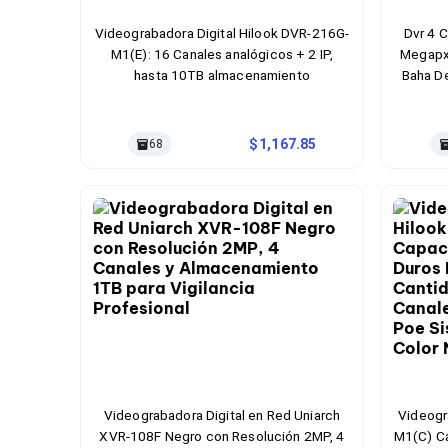
Cables SFP+
Cables Coaxiales
Videograbadora Digital Hilook DVR-216G-
Dvr 4 C
Accesorios para Cables
M1(E): 16 Canales analógicos + 2 IP,
Megapxe
Jacks de Red
hasta 10TB almacenamiento
Baha De
Conectores
Tapas y Cajas
Herramientas para Cables
Pinzas Ponchadoras
1,167.85
68
Probadores de Cable
Cortadoras de Cable
Protectores para Cables
Cables para Impresoras
Bobinas
Cableado Estructurado
Sujetadores de Cables
Cinchos
Adaptadores
Adaptadores PC
Adaptadores PC USB
Adaptadores PC Serial
Adaptadores PC SATA
Videograbadora Digital en Red Uniarch
Videogr
Adaptadores PC IDE
XVR-108F Negro con Resolución 2MP, 4
M1(C) Ca
Adaptadores PC Teclado