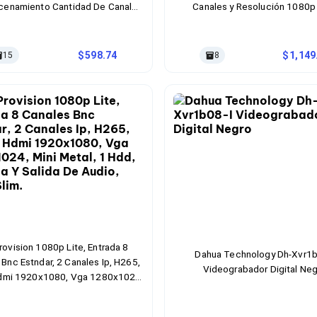
cenamiento Cantidad De Canales
Canales y Resolución 1080p
ales Ip Interfaz Hdmi, Vga Poe
Vigilancia Profesional
a Operativo Linux Color Negro
598.74
1,149
15
8
rovision 1080p Lite, Entrada 8
Dahua Technology Dh-Xvr1b
Bnc Estndar, 2 Canales Ip, H265,
Videograbador Digital Ne
Hdmi 1920x1080, Vga 1280x1024,
etal, 1 Hdd, Entrada Y Salida De
Audio, Serie Slim.