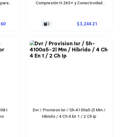
 para
Compresión H.265+ y Conectividad
Gigabit Ethernet
.60
3,244.21
2
08-I
Dvr / Provision Isr / Sh-4100a5-2l Mm /
gro
Hibrido / 4 Ch 4 En 1 / 2 Ch Ip