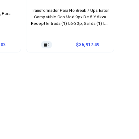
Transformador Para No Break / Ups Eaton
, Para
Compatible Con Mod 9px De 5 Y 6kva
Recept Entrada (1) L6-30p, Salida (1) L6-
30r, (1) L14-30r; (6) 5-20r- 9pxppdm1
.02
36,917.49
0