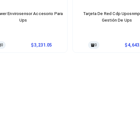
wer Envirosensor Accesorio Para
Tarjeta De Red Cdp Uposnmp
Ups
Gestión De Ups
3,231.05
4,643
0
0