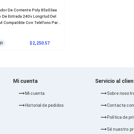
dor De Corriente Poly 85x03aa
e De Entrada 240v Longitud Del
 M Compatible Con Teléfono Para
nferencias C60 Color Negro
2,250.57
0
Mi cuenta
Servicio al clie
Mi cuenta
Sobre nosotr
Historial de pedidos
Contacta con
Política de pr
Sé nuestro p