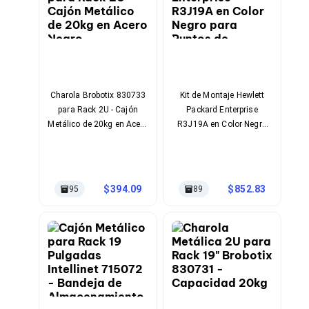
Bluetooth
Adaptadores Video
Adaptadores Video DisplayPort
Divisores de Video
Adaptadores Video HDMI
Extensores y Receptores de Vídeo
Adaptadores Video DVI
Charola Brobotix 830733
Kit de Montaje Hewlett
Adaptadores Video VGA / HD15
para Rack 2U - Cajón
Packard Enterprise
Repetidores USB
Metálico de 20kg en Acero
R3J19A en Color Negro
Adaptadores Audio
Negro
para Puntos de Acceso
Adaptadores Audio AUX
WLAN Aruba Serie 510,
Adaptadores Audio USB
530 y 550
Dispositivos de Entrada
Mouse
394.09
852.83
95
89
Mousepads
Teclados
Teclados Numéricos
Controles de Juego para PC
Servidores
Accesorios para Servidores
Racks y Gabinetes
Charolas para Racks y Gabinetes