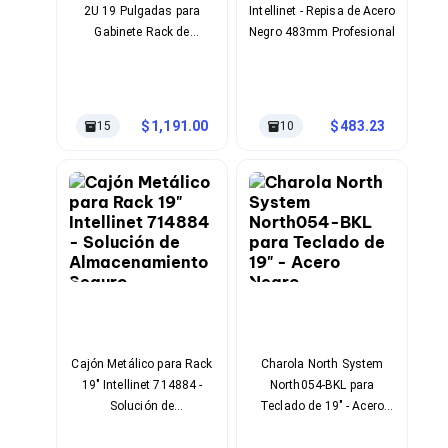
2U 19 Pulgadas para
Intellinet - Repisa de Acero
Soportes para Monitores
Gabinete Rack de
Negro 483mm Profesional
Monitores Portátiles
Servidores StarTech
Filtros de Privacidad para Monitores
Accesorios para Estaciones de Trabajo
Estaciones de Trabajo
Memorias RAM y Flash
1,191.00
483.23
15
10
Memorias RAM para PC
Memorias RAM para Servidores
Memorias RAM para Laptop
Memorias USB
Lectores de Memoria
Memorias Flash
Componentes
Tarjetas de Expansión
Tarjetas PCI Express
Tarjetas de Sonido
Tarjetas PCI
Procesadores
Cajón Metálico para Rack
Charola North System
Procesadores para PC
19" Intellinet 714884 -
North054-BKL para
Enfriamiento y Ventilación
Solución de
Teclado de 19" - Acero
Disipadores para CPU
Almacenamiento Seguro
Negro Capacidad 23 kg
Pasta Térmica