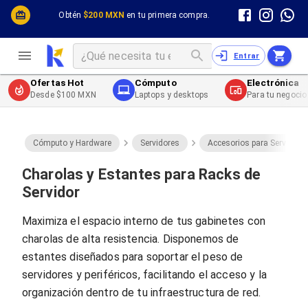
Cómputo y Hardware
Cómputo y Hardware
Obtén
$200 MXN
en tu primera compra.
Desktop y Portátiles
Cables
Electrónica de Consumo
Cables PC
Redes
Cables PC USB
Entrar
Impresión y Consumibles
Cables PC Serial
Celulares y Telefonía
Cables PC SATA / eSATA
Ofertas Hot
Cómputo
Electrónica
Energía
Cables PC SAS
Desde $100 MXN
Laptops y desktops
Para tu negocio
Cables PC VGA / HD15
Cables de Audio / Video
Cables de Audio / Video HDMI
Cables de Audio / Video AUX
Cómputo y Hardware
Servidores
Accesorios para Servidore
Cables de Audio / Video DisplayPort
Cables de Audio / Video VGA
Charolas y Estantes para Racks de
Cables de Audio / Video RCA
Servidor
Cables de Audio / Video Toslink
Cables de Audio / Video DVI
Maximiza el espacio interno de tus gabinetes con
Cables de Energía
charolas de alta resistencia. Disponemos de
Cables de Poder (Interno)
Cables de Poder (Externo)
estantes diseñados para soportar el peso de
Cables de Red
servidores y periféricos, facilitando el acceso y la
Cables Patch
organización dentro de tu infraestructura de red.
Cables Fibra Óptica