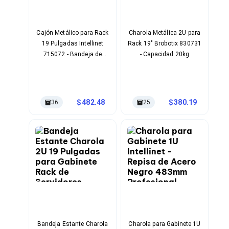
Cableado Estructurado para Servidores
Cables KVM
Fuentes de Poder
Enfriamiento para Servidores
Cajón Metálico para Rack
Charola Metálica 2U para
Soportes y Paneles
19 Pulgadas Intellinet
Rack 19" Brobotix 830731
Sistemas Operativos para Servidores
715072 - Bandeja de
- Capacidad 20kg
Servidores
Almacenamiento 1U
Soportes de Datos
Ultrium
Discos Duros / SSD / NAS
482.48
380.19
36
25
Accesorios para Discos Duros
Gabinetes de Discos Duros
Discos Duros Externos
Discos Duros para NAS
Discos Duros para Videovigilancia
Discos Duros para Servidores
Accesorios para SSD
Gabinetes para SSD
Almacenamiento MSA
Discos Duros Internos para PC
Discos Duros Internos para Laptop
Monitores
Bandeja Estante Charola
Charola para Gabinete 1U
Monitores