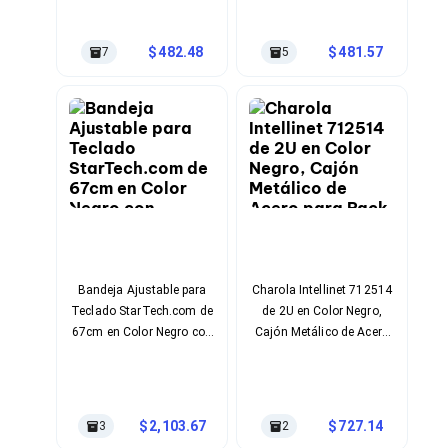
Ventiladores
Unidades de Disco
Quemadores de DVD
482.48
481.57
7
5
Desktop y Portátiles
Accesorios para Laptops
Cargadores
Docking Stations
Maletines
Candados para Laptops
Filtros de privacidad
Bases para Laptops
Mochilas para Laptops
Tablets
Soportes para Celulares y Tablets
Fundas y Skins
Bandeja Ajustable para
Charola Intellinet 712514
Lápices para Tablets
Teclado StarTech.com de
de 2U en Color Negro,
Tablets
67cm en Color Negro con
Cajón Metálico de Acero
Webcams y Audio
Rotación 20° e Inclinación
para Rack de 19 Pulgadas
Audífonos
Dual
con Capacidad de 25 kg
Webcams
Accesorios para PC's
2,103.67
727.14
3
2
Bases para PC's