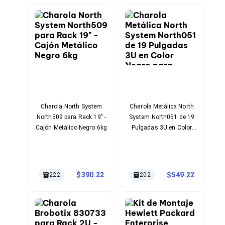
Cables SFP+
Cables Coaxiales
Accesorios para Cables
Jacks de Red
Conectores
Tapas y Cajas
Herramientas para Cables
Pinzas Ponchadoras
Probadores de Cable
Cortadoras de Cable
Protectores para Cables
Charola North System
Charola Metálica North
Cables para Impresoras
North509 para Rack 19" -
System North051 de 19
Bobinas
Cajón Metálico Negro 6kg
Pulgadas 3U en Color
Cableado Estructurado
Negro para Racks
Sujetadores de Cables
Profesionales
Cinchos
Adaptadores
Adaptadores PC
390.22
549.22
222
202
Adaptadores PC USB
Adaptadores PC Serial
Adaptadores PC SATA
Adaptadores PC IDE
Adaptadores PC Teclado