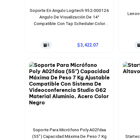
Cables SFP+
Cables Coaxiales
Soporte En Angulo Logitech 952-000126
Accesorios para Cables
Lenov
Angulo De Visualización De 14°
Jacks de Red
Compatible Con Tap Scheduler Color
Conectores
Negro Grafito
Tapas y Cajas
Herramientas para Cables
Pinzas Ponchadoras
3,422.07
3
Probadores de Cable
Cortadoras de Cable
Protectores para Cables
Cables para Impresoras
Bobinas
Cableado Estructurado
Sujetadores de Cables
Cinchos
Adaptadores
Adaptadores PC
Adaptadores PC USB
Adaptadores PC Serial
Adaptadores PC SATA
Soporte Para Micrófono Poly A02fdaa
Adaptadores PC IDE
(55") Capacidad Máxima De Peso 7 Kg
Startec
Adaptadores PC Teclado