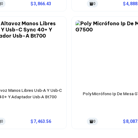
3,866.43
4,888
0
0
avoz Manos Libres Usb-A Y Usb-C
Poly Micrófono Ip De Mesa 
40+ Y Adaptador Usb-A Bt700
7,463.56
8,087
0
0