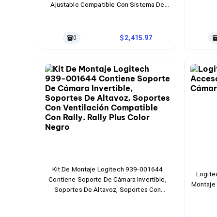
Ajustable Compatible Con Sistema De
Bluetooth
Videoconferencia Studio G62 Material
Adaptadores Video
Aluminio, Acero Color Negro
Adaptadores Video DisplayPort
Divisores de Video
2,415.97
0
Adaptadores Video HDMI
Extensores y Receptores de Vídeo
Adaptadores Video DVI
Adaptadores Video VGA / HD15
Repetidores USB
Adaptadores Audio
Adaptadores Audio AUX
Adaptadores Audio USB
Dispositivos de Entrada
Mouse
Mousepads
Teclados
Teclados Numéricos
Kit De Montaje Logitech 939-001644
Controles de Juego para PC
Logite
Contiene Soporte De Cámara Invertible,
Servidores
Montaje
Soportes De Altavoz, Soportes Con
Accesorios para Servidores
Ventilación Compatible Con Rally. Rally
Racks y Gabinetes
Charolas para Racks y Gabinetes
Plus Color Negro