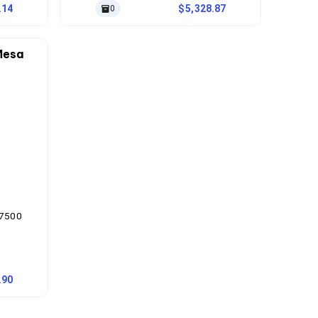
.14
5,328.87
0
G7500
.90