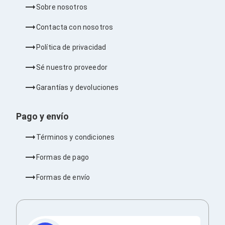
Bluetooth
Sobre nosotros
Adaptadores Video
Adaptadores Video DisplayPort
Contacta con nosotros
Divisores de Video
Adaptadores Video HDMI
Política de privacidad
Extensores y Receptores de Vídeo
Adaptadores Video DVI
Sé nuestro proveedor
Adaptadores Video VGA / HD15
Repetidores USB
Garantías y devoluciones
Adaptadores Audio
Adaptadores Audio AUX
Pago y envío
Adaptadores Audio USB
Dispositivos de Entrada
Mouse
Términos y condiciones
Mousepads
Teclados
Formas de pago
Teclados Numéricos
Controles de Juego para PC
Formas de envío
Servidores
Accesorios para Servidores
Racks y Gabinetes
Charolas para Racks y Gabinetes