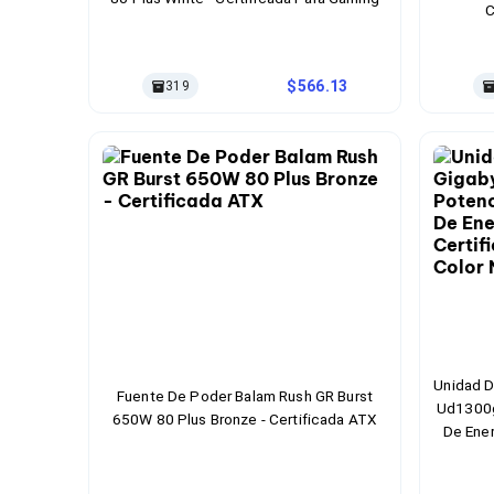
C
Bluetooth
Adaptadores Video
Adaptadores Video DisplayPort
Divisores de Video
566.13
319
Adaptadores Video HDMI
Extensores y Receptores de Vídeo
Adaptadores Video DVI
Adaptadores Video VGA / HD15
Repetidores USB
Adaptadores Audio
Adaptadores Audio AUX
Adaptadores Audio USB
Dispositivos de Entrada
Mouse
Mousepads
Teclados
Teclados Numéricos
Unidad D
Controles de Juego para PC
Fuente De Poder Balam Rush GR Burst
Ud1300g
Servidores
650W 80 Plus Bronze - Certificada ATX
De Ener
Accesorios para Servidores
Racks y Gabinetes
Charolas para Racks y Gabinetes