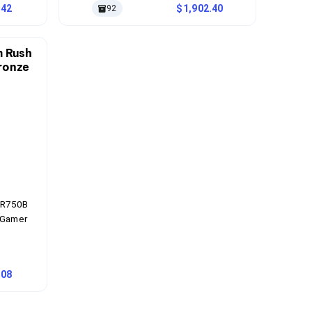
.42
1,902.40
92
GR750B
 Gamer
.08