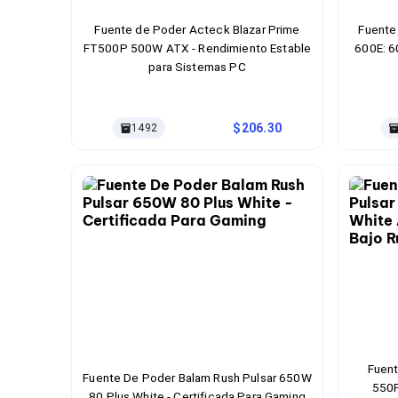
Cables SFP+
Cables Coaxiales
Fuente de Poder Acteck Blazar Prime
Fuente
Accesorios para Cables
FT500P 500W ATX - Rendimiento Estable
600E: 6
Jacks de Red
para Sistemas PC
Conectores
Tapas y Cajas
Herramientas para Cables
Pinzas Ponchadoras
206.30
1492
Probadores de Cable
Cortadoras de Cable
Protectores para Cables
Cables para Impresoras
Bobinas
Cableado Estructurado
Sujetadores de Cables
Cinchos
Adaptadores
Adaptadores PC
Adaptadores PC USB
Adaptadores PC Serial
Adaptadores PC SATA
Fuent
Adaptadores PC IDE
Fuente De Poder Balam Rush Pulsar 650W
550P
Adaptadores PC Teclado
80 Plus White - Certificada Para Gaming