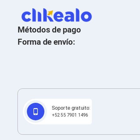
Cables SFP+
Cables Coaxiales
Accesorios para Cables
Jacks de Red
Conectores
Métodos de pago
Tapas y Cajas
Herramientas para Cables
Forma de envío:
Pinzas Ponchadoras
Probadores de Cable
Cortadoras de Cable
Protectores para Cables
Cables para Impresoras
Bobinas
Cableado Estructurado
Sujetadores de Cables
Cinchos
Adaptadores
Adaptadores PC
Soporte gratuito:
Adaptadores PC USB
+52 55 7901 1496
Adaptadores PC Serial
Adaptadores PC SATA
Adaptadores PC IDE
Adaptadores PC Teclado