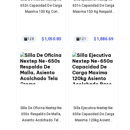
Cables SFP+
652n Capacidad De Carga
651n Capacidad De Carga
Cables Coaxiales
Accesorios para Cables
Maxima 100 Kg Con
Maxima 150 Kg Respaldo
Jacks de Red
Descansa Brazos
De Malla Giratoria Altura
Conectores
Material Malla, Tela Color
Ajustable Material
Tapas y Cajas
Del Producto Negro
Polipropileno Color Negro
Herramientas para Cables
1,050.80
1,886.69
128
121
Pinzas Ponchadoras
Probadores de Cable
Cortadoras de Cable
Protectores para Cables
Cables para Impresoras
Bobinas
Cableado Estructurado
Sujetadores de Cables
Cinchos
Adaptadores
Adaptadores PC
Adaptadores PC USB
Silla De Oficina Nextep Ne-
Silla Ejecutiva Nextep Ne-
Adaptadores PC Serial
650s Respaldo De Malla,
650a Capacidad De Carga
Adaptadores PC SATA
Asiento Acolchado Tela
Maxima 120kg Asiento
Adaptadores PC IDE
Cromo
Acolchado Base Giratoria
Adaptadores PC Teclado