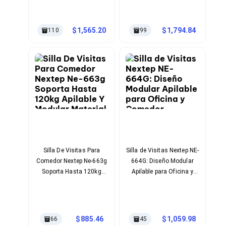
Ajustable Material Tela,
Bluetooth
Malla Color Negro
Adaptadores Video
Adaptadores Video DisplayPort
1,565.20
1,794.84
110
99
Divisores de Video
Adaptadores Video HDMI
Extensores y Receptores de Vídeo
Adaptadores Video DVI
Adaptadores Video VGA / HD15
Repetidores USB
Adaptadores Audio
Adaptadores Audio AUX
Adaptadores Audio USB
Dispositivos de Entrada
Mouse
Mousepads
Silla De Visitas Para
Silla de Visitas Nextep NE-
Teclados
Comedor Nextep Ne-663g
664G: Diseño Modular
Teclados Numéricos
Soporta Hasta 120kg
Apilable para Oficina y
Controles de Juego para PC
Apilable Y Modular
Comedor
Servidores
Material Plástico,
Accesorios para Servidores
Polipropileno Color Gris
Racks y Gabinetes
Oscuro
Charolas para Racks y Gabinetes
885.46
1,059.98
66
45