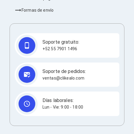
Consolas y Juegos
Xbox Series X|S
Formas de envío
Consolas Xbox Series X|S
Accesorios para Xbox Series X|S
Nintendo Switch
Accesorios para Nintendo Switch
Consolas Nintendo Switch
Soporte gratuito:
Consolas Arcade
+52 55 7901 1496
Playstation 4 (PS4)
Accesorios Playstation 4
Gadgets
Smartwatch
Soporte de pedidos:
Foto y Video
ventas@clikealo.com
Accesorios Foto y Video
Iluminación para Foto y Video
Tripies
Selfie Sticks
Días laborales:
Fundas y Estuches
Lun - Vie: 9:00 - 18:00
Cámaras de video
Cámaras Reflex
GPS y Auto
Audio para Autos
Transmisores FM