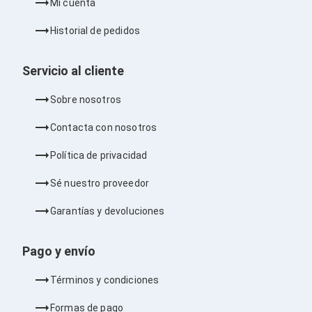
Mi cuenta
Barras de Sonido
Reproductores MP3 / MP4
Historial de pedidos
Sonido para Centros de Entretenimiento
Soportes
Home Theater
Servicio al cliente
Proyección
Proyectores
Sobre nosotros
Accesorios Proyectores
Soportes de Proyectores
Contacta con nosotros
Presentadores
Maletines para Proyectores
Política de privacidad
Pantallas de Proyección
Pizarrones Interactivos
Sé nuestro proveedor
Adaptadores de Red para Proyectores
TV y Pantallas
Garantías y devoluciones
Accesorios TV
Soportes para Pantallas
Controles Remoto
Pago y envío
Reproductores para Transmisión Multimedia
Pantallas
Términos y condiciones
Pantallas Comerciales
Pantallas Interactivas
Formas de pago