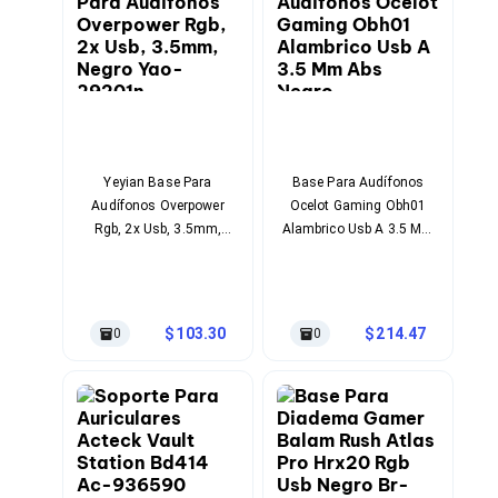
Bluetooth
Adaptadores Video
Adaptadores Video DisplayPort
Divisores de Video
Adaptadores Video HDMI
Extensores y Receptores de Vídeo
Adaptadores Video DVI
Adaptadores Video VGA / HD15
Yeyian Base Para
Base Para Audífonos
Repetidores USB
Audífonos Overpower
Ocelot Gaming Obh01
Adaptadores Audio
Rgb, 2x Usb, 3.5mm,
Alambrico Usb A 3.5 Mm
Adaptadores Audio AUX
Negro Yao-29201n
Abs Negro
Adaptadores Audio USB
Dispositivos de Entrada
Mouse
Mousepads
103.30
214.47
0
0
Teclados
Teclados Numéricos
Controles de Juego para PC
Servidores
Accesorios para Servidores
Racks y Gabinetes
Charolas para Racks y Gabinetes