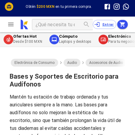
Cómputo y Hardware
Cómputo y Hardware
Obtén
$200 MXN
en tu primera compra.
Desktop y Portátiles
Cables
Electrónica de Consumo
Cables PC
Redes
Cables PC USB
Entrar
Impresión y Consumibles
Cables PC Serial
Celulares y Telefonía
Cables PC SATA / eSATA
Ofertas Hot
Cómputo
Electrónica
Energía
Cables PC SAS
Desde $100 MXN
Laptops y desktops
Para tu negocio
Cables PC VGA / HD15
Cables de Audio / Video
Cables de Audio / Video HDMI
Cables de Audio / Video AUX
Electrónica de Consumo
Audio
Accesorios de Audio
Cables de Audio / Video DisplayPort
Cables de Audio / Video VGA
Bases y Soportes de Escritorio para
Cables de Audio / Video RCA
Audífonos
Cables de Audio / Video Toslink
Cables de Audio / Video DVI
Mantén tu estación de trabajo ordenada y tus
Cables de Energía
auriculares siempre a la mano. Las bases para
Cables de Poder (Interno)
Cables de Poder (Externo)
audífonos no solo mejoran la estética de tu
Cables de Red
escritorio, sino que también prolongan la vida útil de
Cables Patch
tus diademas al evitar caídas accidentales y
Cables Fibra Óptica