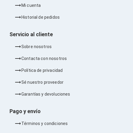
Ventiladores
Mi cuenta
Unidades de Disco
Quemadores de DVD
Historial de pedidos
Desktop y Portátiles
Accesorios para Laptops
Cargadores
Servicio al cliente
Docking Stations
Maletines
Sobre nosotros
Candados para Laptops
Filtros de privacidad
Contacta con nosotros
Bases para Laptops
Mochilas para Laptops
Política de privacidad
Tablets
Soportes para Celulares y Tablets
Sé nuestro proveedor
Fundas y Skins
Lápices para Tablets
Garantías y devoluciones
Tablets
Webcams y Audio
Audífonos
Pago y envío
Webcams
Accesorios para PC's
Términos y condiciones
Bases para PC's