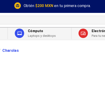
Obtén
$200 MXN
en tu primera compra.
Cómputo
Electró
Laptops y desktops
Para tu n
Charolas
/