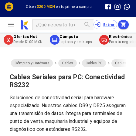
Cómputo y Hardware
Cómputo y Hardware
Obtén
$200 MXN
en tu primera compra.
Desktop y Portátiles
Cables
Electrónica de Consumo
Cables PC
Redes
Cables PC USB
Entrar
Impresión y Consumibles
Cables PC Serial
Celulares y Telefonía
Cables PC SATA / eSATA
Ofertas Hot
Cómputo
Electrónica
Energía
Cables PC SAS
Desde $100 MXN
Laptops y desktops
Para tu negocio
Cables PC VGA / HD15
Cables de Audio / Video
Cables de Audio / Video HDMI
Cables de Audio / Video AUX
Cómputo y Hardware
Cables
Cables PC
Cables PC Se
Cables de Audio / Video DisplayPort
Cables de Audio / Video VGA
Cables Seriales para PC: Conectividad
Cables de Audio / Video RCA
RS232
Cables de Audio / Video Toslink
Cables de Audio / Video DVI
Soluciones de conectividad serial para hardware
Cables de Energía
especializado. Nuestros cables DB9 y DB25 aseguran
Cables de Poder (Interno)
Cables de Poder (Externo)
una transmisión de datos íntegra para terminales de
Cables de Red
punto de venta, maquinaria industrial y equipos de
Cables Patch
diagnóstico con estándares RS232.
Cables Fibra Óptica