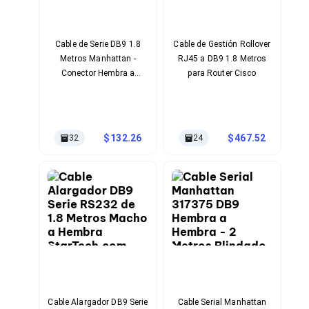
Cableado Estructurado para Servidores
Cables KVM
Fuentes de Poder
Enfriamiento para Servidores
Cable de Serie DB9 1.8
Cable de Gestión Rollover
Soportes y Paneles
Metros Manhattan -
RJ45 a DB9 1.8 Metros
Sistemas Operativos para Servidores
Conector Hembra a
para Router Cisco
Servidores
Hembra Gris
Soportes de Datos
Ultrium
Discos Duros / SSD / NAS
132.26
467.52
32
24
Accesorios para Discos Duros
Gabinetes de Discos Duros
Discos Duros Externos
Discos Duros para NAS
Discos Duros para Videovigilancia
Discos Duros para Servidores
Accesorios para SSD
Gabinetes para SSD
Almacenamiento MSA
Discos Duros Internos para PC
Discos Duros Internos para Laptop
Monitores
Cable Alargador DB9 Serie
Cable Serial Manhattan
Monitores