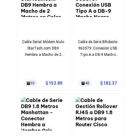
Bluetooth
Adaptadores Video
Adaptadores Video DisplayPort
Divisores de Video
Adaptadores Video HDMI
Extensores y Receptores de Vídeo
Adaptadores Video DVI
Cable Serial Módem Nulo
Cable de Serie BRobotix
Adaptadores Video VGA / HD15
StarTech.com DB9
963579: Conexión USB
Repetidores USB
Hembra a Macho de 2
Tipo A a DB-9 Macho
Adaptadores Audio
Metros en Color Negro
Negro
Adaptadores Audio AUX
Adaptadores Audio USB
Dispositivos de Entrada
Mouse
153.89
182.37
50
48
Mousepads
Teclados
Teclados Numéricos
Controles de Juego para PC
Servidores
Accesorios para Servidores
Racks y Gabinetes
Charolas para Racks y Gabinetes