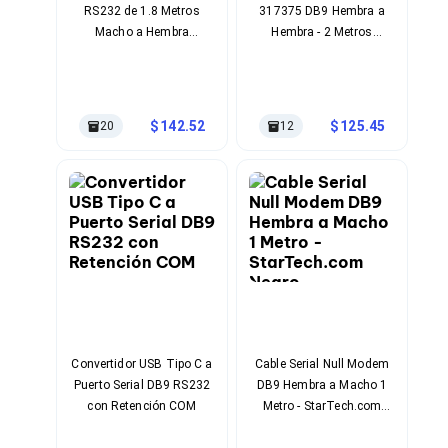
RS232 de 1.8 Metros
317375 DB9 Hembra a
Soportes para Monitores
Macho a Hembra
Hembra - 2 Metros
Monitores Portátiles
StarTech.com
Blindado
Filtros de Privacidad para Monitores
Accesorios para Estaciones de Trabajo
Estaciones de Trabajo
Memorias RAM y Flash
142.52
125.45
20
12
Memorias RAM para PC
Memorias RAM para Servidores
Memorias RAM para Laptop
Memorias USB
Lectores de Memoria
Memorias Flash
Componentes
Tarjetas de Expansión
Tarjetas PCI Express
Tarjetas de Sonido
Tarjetas PCI
Procesadores
Convertidor USB Tipo C a
Cable Serial Null Modem
Procesadores para PC
Puerto Serial DB9 RS232
DB9 Hembra a Macho 1
Enfriamiento y Ventilación
con Retención COM
Metro - StarTech.com
Disipadores para CPU
Negro
Pasta Térmica