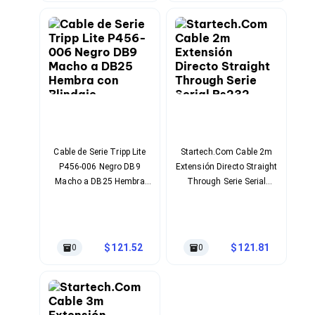
Kits de Herramientas
Candados para PC's
Protectores para PC's
Limpiadores para Electrónicos
Lentes para Computadora
Laptops
PC's de Escritorio
Workstations
All in One
Mini PC's
Barebones
Cable de Serie Tripp Lite
Startech.Com Cable 2m
Electrónica de Consumo
P456-006 Negro DB9
Extensión Directo Straight
Audio
Macho a DB25 Hembra
Through Serie Serial
Accesorios de Audio
con Blindaje Magnético
Rs232 Vídeo Ega Db9
Micrófonos
Estuches y Cajas
Macho A Hembra
Bases para Audífonos
Accesorios para Micrófonos
121.52
121.81
0
0
Audífonos Intrauriculares
Bocinas
Bocinas y Bafles
Bocinas Portátiles
Bocinas para Computadora