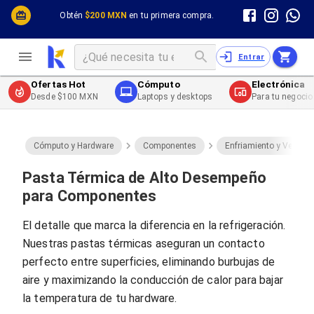
Cómputo y Hardware
Cómputo y Hardware
Obtén
$200 MXN
en tu primera compra.
Desktop y Portátiles
Cables
Electrónica de Consumo
Cables PC
Redes
Cables PC USB
Entrar
Impresión y Consumibles
Cables PC Serial
Celulares y Telefonía
Cables PC SATA / eSATA
Ofertas Hot
Cómputo
Electrónica
Energía
Cables PC SAS
Desde $100 MXN
Laptops y desktops
Para tu negocio
Cables PC VGA / HD15
Cables de Audio / Video
Cables de Audio / Video HDMI
Cables de Audio / Video AUX
Cómputo y Hardware
Componentes
Enfriamiento y Ventilac
Cables de Audio / Video DisplayPort
Cables de Audio / Video VGA
Pasta Térmica de Alto Desempeño
Cables de Audio / Video RCA
para Componentes
Cables de Audio / Video Toslink
Cables de Audio / Video DVI
El detalle que marca la diferencia en la refrigeración.
Cables de Energía
Nuestras pastas térmicas aseguran un contacto
Cables de Poder (Interno)
Cables de Poder (Externo)
perfecto entre superficies, eliminando burbujas de
Cables de Red
aire y maximizando la conducción de calor para bajar
Cables Patch
la temperatura de tu hardware.
Cables Fibra Óptica