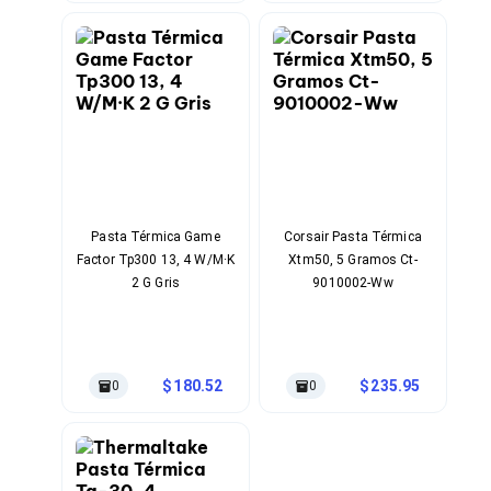
Kits de Herramientas
Candados para PC's
Protectores para PC's
Limpiadores para Electrónicos
Lentes para Computadora
Laptops
PC's de Escritorio
Workstations
All in One
Mini PC's
Barebones
Pasta Térmica Game
Corsair Pasta Térmica
Electrónica de Consumo
Factor Tp300 13, 4 W/M·K
Xtm50, 5 Gramos Ct-
Audio
2 G Gris
9010002-Ww
Accesorios de Audio
Micrófonos
Estuches y Cajas
Bases para Audífonos
Accesorios para Micrófonos
180.52
235.95
0
0
Audífonos Intrauriculares
Bocinas
Bocinas y Bafles
Bocinas Portátiles
Bocinas para Computadora