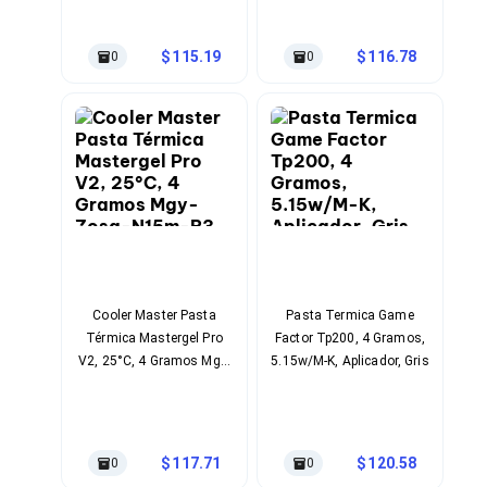
Ventiladores
Unidades de Disco
Quemadores de DVD
115.19
116.78
0
0
Desktop y Portátiles
Accesorios para Laptops
Cargadores
Docking Stations
Maletines
Candados para Laptops
Filtros de privacidad
Bases para Laptops
Mochilas para Laptops
Tablets
Soportes para Celulares y Tablets
Fundas y Skins
Cooler Master Pasta
Pasta Termica Game
Lápices para Tablets
Térmica Mastergel Pro
Factor Tp200, 4 Gramos,
Tablets
V2, 25°C, 4 Gramos Mgy-
5.15w/M-K, Aplicador, Gris
Webcams y Audio
Zosg-N15m-R3
Audífonos
Webcams
Accesorios para PC's
117.71
120.58
0
0
Bases para PC's