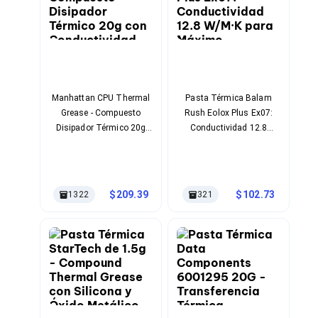
Bluetooth
Adaptadores Video
Adaptadores Video DisplayPort
Divisores de Video
Adaptadores Video HDMI
Extensores y Receptores de Vídeo
Adaptadores Video DVI
Manhattan CPU Thermal
Pasta Térmica Balam
Adaptadores Video VGA / HD15
Grease - Compuesto
Rush Eolox Plus Ex07:
Repetidores USB
Disipador Térmico 20g
Conductividad 12.8
Adaptadores Audio
con Conductividad 0.965
W/M·K para Máximo
Adaptadores Audio AUX
W/M·K
Rendimiento
Adaptadores Audio USB
Dispositivos de Entrada
Mouse
209.39
102.73
1322
321
Mousepads
Teclados
Teclados Numéricos
Controles de Juego para PC
Servidores
Accesorios para Servidores
Racks y Gabinetes
Charolas para Racks y Gabinetes