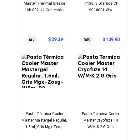
Master Thermal Grease
Tm30, 3 Gramos Ct-
Soportes para Monitores
Htk-002-U1 Contenido
9010001-Ww
Monitores Portátiles
2.7g 0.8 W/M•K
Filtros de Privacidad para Monitores
Anticorrosiva Color Gris
Accesorios para Estaciones de Trabajo
Estaciones de Trabajo
Memorias RAM y Flash
29.39
109.98
0
0
Memorias RAM para PC
Memorias RAM para Servidores
Memorias RAM para Laptop
Memorias USB
Lectores de Memoria
Memorias Flash
Componentes
Tarjetas de Expansión
Tarjetas PCI Express
Tarjetas de Sonido
Tarjetas PCI
Procesadores
Pasta Térmica Cooler
Pasta Termica Cooler
Procesadores para PC
Master Mastergel Regular,
Master Cryofuze 14
Enfriamiento y Ventilación
1.5ml, Gris Mgx-Zosg-
W/M·K 2 G Gris
Disipadores para CPU
N15m-R2
Pasta Térmica