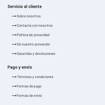
Consolas y Juegos
Xbox Series X|S
Servicio al cliente
Consolas Xbox Series X|S
Accesorios para Xbox Series X|S
Sobre nosotros
Nintendo Switch
Accesorios para Nintendo Switch
Contacta con nosotros
Consolas Nintendo Switch
Consolas Arcade
Política de privacidad
Playstation 4 (PS4)
Accesorios Playstation 4
Sé nuestro proveedor
Gadgets
Smartwatch
Garantías y devoluciones
Foto y Video
Accesorios Foto y Video
Iluminación para Foto y Video
Pago y envío
Tripies
Selfie Sticks
Términos y condiciones
Fundas y Estuches
Cámaras de video
Formas de pago
Cámaras Reflex
GPS y Auto
Formas de envío
Audio para Autos
Transmisores FM