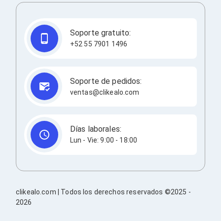
Redes
Accesorios de Redes
Módulos Transceptores
Soporte gratuito:
Tarjetas y Módulos de Red
+52 55 7901 1496
Convertidores de Medios
Controladores Inalámbricos
Switches
Router
Soporte de pedidos:
Adaptadores de Red USB
ventas@clikealo.com
Access Points
Wi-Fi en Malla
Antenas
Extensores de Señal Wi‑Fi
Días laborales:
Unidades de Red Óptica
Lun - Vie: 9:00 - 18:00
Impresión y Consumibles
Papeles para Impresoras
Etiquetas Adhesivas
Rollos de Papel para Plotter
Papel
clikealo.com | Todos los derechos reservados ©2025 -
Papel POS
2026
Etiquetas POS
Tarjetas para Credenciales