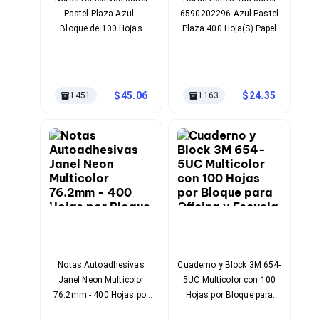
Cables SFP+
Pastel Plaza Azul -
6590202296 Azul Pastel
Cables Coaxiales
Accesorios para Cables
Bloque de 100 Hojas
Plaza 400 Hoja(S) Papel
Jacks de Red
76x76mm
Conectores
Tapas y Cajas
Herramientas para Cables
45.06
24.35
1451
1163
Pinzas Ponchadoras
Probadores de Cable
Cortadoras de Cable
Protectores para Cables
Cables para Impresoras
Bobinas
Cableado Estructurado
Sujetadores de Cables
Cinchos
Adaptadores
Adaptadores PC
Adaptadores PC USB
Notas Autoadhesivas
Cuaderno y Block 3M 654-
Adaptadores PC Serial
Janel Neon Multicolor
5UC Multicolor con 100
Adaptadores PC SATA
76.2mm - 400 Hojas por
Hojas por Bloque para
Adaptadores PC IDE
Bloque
Oficina y Escuela
Adaptadores PC Teclado