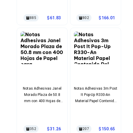
Bluetooth
Adaptadores Video
Adaptadores Video DisplayPort
61.83
166.01
885
802
Divisores de Video
Adaptadores Video HDMI
Extensores y Receptores de Vídeo
Adaptadores Video DVI
Adaptadores Video VGA / HD15
Repetidores USB
Adaptadores Audio
Adaptadores Audio AUX
Adaptadores Audio USB
Dispositivos de Entrada
Mouse
Mousepads
Notas Adhesivas Janel
Notas Adhesivas 3m Post
Teclados
Morado Plaza de 50.8
It Pop-Up R330-An
Teclados Numéricos
mm con 400 Hojas de
Material Papel Contenido
Controles de Juego para PC
Papel para Organización
Del Paquete 6 Bloques
Servidores
de Oficina
Con 100 Hojas Color
Accesorios para Servidores
Rosa Neon
Racks y Gabinetes
Charolas para Racks y Gabinetes
31.26
150.65
352
207