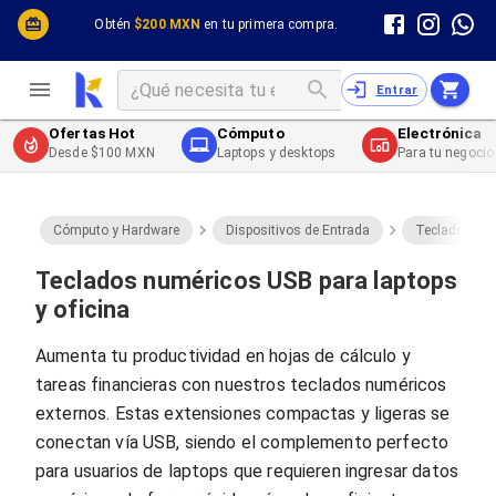
Cómputo y Hardware
Cómputo y Hardware
Obtén
$200 MXN
en tu primera compra.
Desktop y Portátiles
Cables
Electrónica de Consumo
Cables PC
Redes
Cables PC USB
Entrar
Impresión y Consumibles
Cables PC Serial
Celulares y Telefonía
Cables PC SATA / eSATA
Ofertas Hot
Cómputo
Electrónica
Energía
Cables PC SAS
Desde $100 MXN
Laptops y desktops
Para tu negocio
Cables PC VGA / HD15
Cables de Audio / Video
Cables de Audio / Video HDMI
Cables de Audio / Video AUX
Cómputo y Hardware
Dispositivos de Entrada
Teclados Nu
Cables de Audio / Video DisplayPort
Cables de Audio / Video VGA
Teclados numéricos USB para laptops
Cables de Audio / Video RCA
y oficina
Cables de Audio / Video Toslink
Cables de Audio / Video DVI
Aumenta tu productividad en hojas de cálculo y
Cables de Energía
tareas financieras con nuestros teclados numéricos
Cables de Poder (Interno)
Cables de Poder (Externo)
externos. Estas extensiones compactas y ligeras se
Cables de Red
conectan vía USB, siendo el complemento perfecto
Cables Patch
para usuarios de laptops que requieren ingresar datos
Cables Fibra Óptica