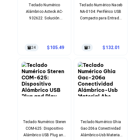
Soportes para Monitores
Teclado Numérico
Teclado Numérico Naceb
Monitores Portátiles
Alámbrico Acteck AC-
NA-0104: Periférico USB
Filtros de Privacidad para Monitores
932622: Solución
Compacto para Entrada
Accesorios para Estaciones de Trabajo
Compacta de 19 Teclas
de Datos Eficiente
Estaciones de Trabajo
USB
Memorias RAM y Flash
Memorias RAM para PC
105.49
132.01
24
3
Memorias RAM para Servidores
Memorias RAM para Laptop
Memorias USB
Lectores de Memoria
Memorias Flash
Componentes
Tarjetas de Expansión
Tarjetas PCI Express
Tarjetas de Sonido
Tarjetas PCI
Procesadores
Procesadores para PC
Teclado Numérico Steren
Teclado Numérico Ghia
Enfriamiento y Ventilación
COM-625: Dispositivo
Gac-206a Conectividad
Disipadores para CPU
Alámbrico USB Plug and
Alámbrico-Usb Material
Pasta Térmica