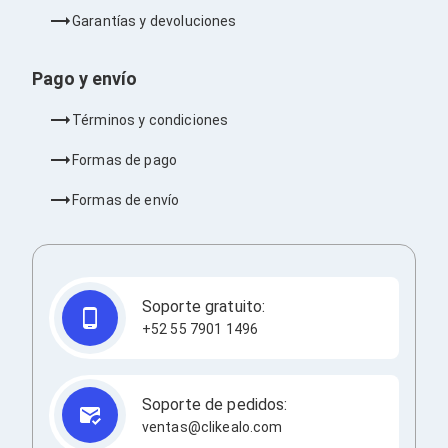
Redes
Garantías y devoluciones
Accesorios de Redes
Módulos Transceptores
Tarjetas y Módulos de Red
Pago y envío
Convertidores de Medios
Controladores Inalámbricos
Términos y condiciones
Switches
Router
Formas de pago
Adaptadores de Red USB
Access Points
Formas de envío
Wi-Fi en Malla
Antenas
Extensores de Señal Wi‑Fi
Unidades de Red Óptica
Impresión y Consumibles
Soporte gratuito:
Papeles para Impresoras
+52 55 7901 1496
Etiquetas Adhesivas
Rollos de Papel para Plotter
Papel
Papel POS
Soporte de pedidos:
Etiquetas POS
ventas@clikealo.com
Tarjetas para Credenciales