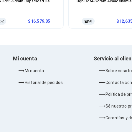
 Ddr5-Sdram Capacidad De
8gb Ddr4-Sdram Almacenamie
enamiento 512gb Ssd Sistema
512gb Sdd Sistema Operativo
ativo Windows 11 Home Color
11 Home Color Gris
Blanco
16,579.85
12,63
52
50
Mi cuenta
Servicio al clie
Mi cuenta
Sobre nosotr
Historial de pedidos
Contacta con
Política de pr
Sé nuestro p
Garantías y d