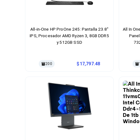
Bluetooth
Adaptadores Video
Adaptadores Video DisplayPort
Divisores de Video
Adaptadores Video HDMI
All-in-One HP ProOne 245: Pantalla 23.8"
All In O
Extensores y Receptores de Vídeo
IPS, Procesador AMD Ryzen 3, 8GB DDR5
Panel
Adaptadores Video DVI
y 512GB SSD
73
Adaptadores Video VGA / HD15
Capacid
Repetidores USB
Win
Adaptadores Audio
17,797.48
200
Adaptadores Audio AUX
Adaptadores Audio USB
Dispositivos de Entrada
Mouse
Mousepads
Teclados
Teclados Numéricos
Controles de Juego para PC
Servidores
Accesorios para Servidores
Racks y Gabinetes
Charolas para Racks y Gabinetes