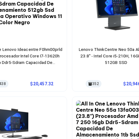
ne Lenovo Ideacentre F0hm00prld
Lenovo ThinkCentre Neo 50a Al
Procesador Intel Core I7-13620h
23.8" - Intel Core i5-210H, 16
 Ddr5-Sdram Capacidad De
512GB SSD
enamiento 512gb Ssd Sistema
vo Windows 11 Home Color Negro
20,457.32
20,94
438
352