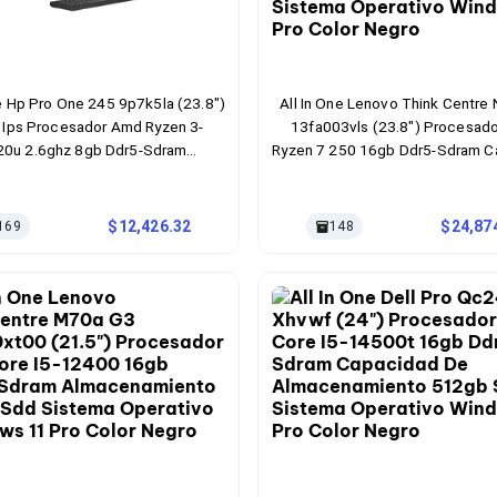
ne Hp Pro One 245 9p7k5la (23.8")
All In One Lenovo Think Centre
 Ips Procesador Amd Ryzen 3-
13fa003vls (23.8") Procesad
20u 2.6ghz 8gb Ddr5-Sdram
Ryzen 7 250 16gb Ddr5-Sdram C
ad 256gb Ssd Sistema Operativo
De Almacenamiento 1tb Ssd S
dows 11 Home Color Negro
Operativo Windows 11 Pro Colo
12,426.32
24,87
169
148