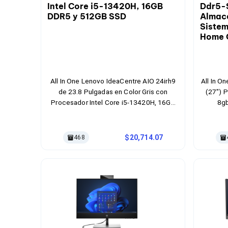
Cables SFP+
Cables Coaxiales
Accesorios para Cables
Jacks de Red
Conectores
Tapas y Cajas
Herramientas para Cables
Pinzas Ponchadoras
All In One Lenovo IdeaCentre AIO 24irh9
All In O
Probadores de Cable
de 23.8 Pulgadas en Color Gris con
(27") 
Cortadoras de Cable
Protectores para Cables
Procesador Intel Core i5-13420H, 16GB
8gb
Cables para Impresoras
DDR5 y 512GB SSD
Almac
Bobinas
Operati
Cableado Estructurado
20,714.07
468
Sujetadores de Cables
Cinchos
Adaptadores
Adaptadores PC
Adaptadores PC USB
Adaptadores PC Serial
Adaptadores PC SATA
Adaptadores PC IDE
Adaptadores PC Teclado