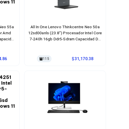
 Neo 55a
All In One Lenovo Thinkcentre Neo 50a
or Amd
12sd00anls (23.8") Procesador Intel Core
apacidad
7-240h 16gb Ddr5-Sdram Capacidad De
istema
Almacenamiento De 1tb Ssd Sistema
r Negro
Operativo Windows 11 Pro Color Negro
4.86
31,170.38
115