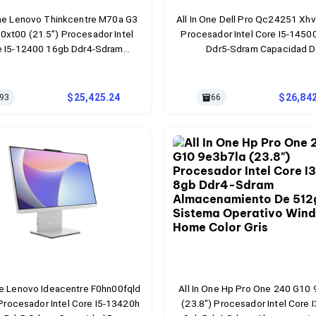
One Lenovo Thinkcentre M70a G3
All In One Dell Pro Qc24251 Xhv
xt00 (21.5") Procesador Intel
Procesador Intel Core I5-1450
e I5-12400 16gb Ddr4-Sdram
Ddr5-Sdram Capacidad 
enamiento De 1tb Sdd Sistema
Almacenamiento 512gb Ssd S
ivo Windows 11 Pro Color Negro
Operativo Windows 11 Pro Colo
25,425.24
26,84
93
66
One Lenovo Ideacentre F0hn00fqld
All In One Hp Pro One 240 G10
 Procesador Intel Core I5-13420h
(23.8") Procesador Intel Core 