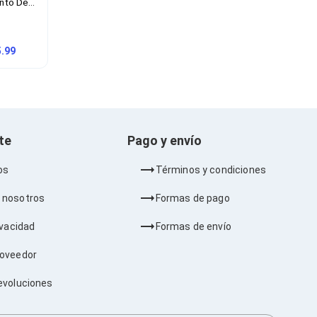
nto De
 Windows
5.99
nte
Pago y envío
os
Términos y condiciones
 nosotros
Formas de pago
ivacidad
Formas de envío
roveedor
evoluciones