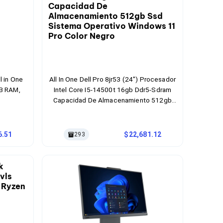
l in One
All In One Dell Pro 8jr53 (24") Procesador
GB RAM,
Intel Core I5-14500t 16gb Ddr5-Sdram
Capacidad De Almacenamiento 512gb
Ssd Sistema Operativo Windows 11 Pro
Color Negro
6.51
22,681.12
293