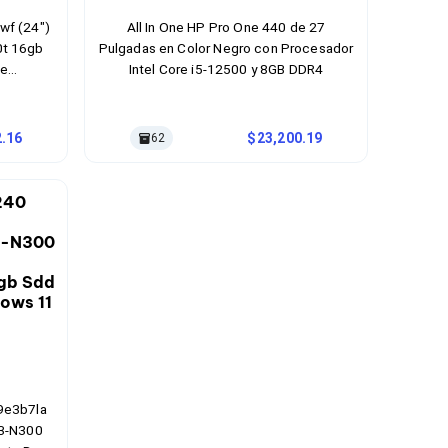
wf (24")
All In One HP Pro One 440 de 27
0t 16gb
Pulgadas en Color Negro con Procesador
De
Intel Core i5-12500 y 8GB DDR4
istema
r Negro
2.16
23,200.19
62
 9e3b7la
I3-N300