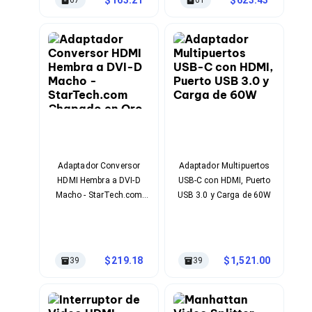
67
61
Ventiladores
Unidades de Disco
Quemadores de DVD
Desktop y Portátiles
Accesorios para Laptops
Cargadores
Docking Stations
Maletines
Candados para Laptops
Filtros de privacidad
Bases para Laptops
Mochilas para Laptops
Adaptador Conversor
Adaptador Multipuertos
Tablets
HDMI Hembra a DVI-D
USB-C con HDMI, Puerto
Soportes para Celulares y Tablets
Macho - StarTech.com
USB 3.0 y Carga de 60W
Fundas y Skins
Chapado en Oro
Lápices para Tablets
Tablets
Webcams y Audio
Audífonos
219.18
1,521.00
39
39
Webcams
Accesorios para PC's
Bases para PC's