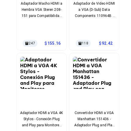
Cableado Estructurado para Servidores
Adaptador Macho HDMI a
Adaptador de Video HDMI
Cables KVM
Hembra VGA Steren 208-
a VGA (D-Sub) Data
Fuentes de Poder
151 para Compatibilidad
Components 110964B -
Enfriamiento para Servidores
Full HD
Conectividad Plug and
Soportes y Paneles
Play
Sistemas Operativos para Servidores
Servidores
Soportes de Datos
155.16
92.42
247
118
Ultrium
Discos Duros / SSD / NAS
Accesorios para Discos Duros
Gabinetes de Discos Duros
Discos Duros Externos
Discos Duros para NAS
Discos Duros para Videovigilancia
Discos Duros para Servidores
Accesorios para SSD
Gabinetes para SSD
Almacenamiento MSA
Discos Duros Internos para PC
Adaptador HDMI a VGA 4K
Convertidor HDMI a VGA
Discos Duros Internos para Laptop
Stylos - Conexión Plug
Manhattan 151436 -
Monitores
and Play para Monitores
Adaptador Plug and Play
Monitores