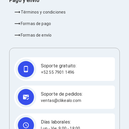
Pago y envío
Redes
Accesorios de Redes
Términos y condiciones
Módulos Transceptores
Tarjetas y Módulos de Red
Formas de pago
Convertidores de Medios
Controladores Inalámbricos
Formas de envío
Switches
Router
Adaptadores de Red USB
Access Points
Wi-Fi en Malla
Soporte gratuito:
Antenas
+52 55 7901 1496
Extensores de Señal Wi‑Fi
Unidades de Red Óptica
Impresión y Consumibles
Papeles para Impresoras
Soporte de pedidos:
Etiquetas Adhesivas
ventas@clikealo.com
Rollos de Papel para Plotter
Papel
Papel POS
Etiquetas POS
Días laborales:
Tarjetas para Credenciales
Lun - Vie: 9:00 - 18:00