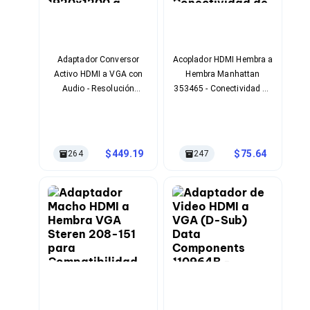
Bluetooth
Adaptadores Video
Adaptadores Video DisplayPort
Divisores de Video
Adaptador Conversor
Acoplador HDMI Hembra a
Adaptadores Video HDMI
Activo HDMI a VGA con
Hembra Manhattan
Extensores y Receptores de Vídeo
Audio - Resolución
353465 - Conectividad de
Adaptadores Video DVI
1920x1200 a 60Hz
Alta Velocidad
Adaptadores Video VGA / HD15
Repetidores USB
Adaptadores Audio
Adaptadores Audio AUX
449.19
75.64
264
247
Adaptadores Audio USB
Dispositivos de Entrada
Mouse
Mousepads
Teclados
Teclados Numéricos
Controles de Juego para PC
Servidores
Accesorios para Servidores
Racks y Gabinetes
Charolas para Racks y Gabinetes