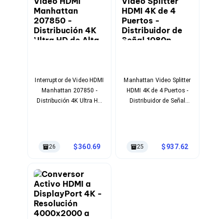
Kits de Herramientas
Candados para PC's
Protectores para PC's
Limpiadores para Electrónicos
Lentes para Computadora
Laptops
PC's de Escritorio
Workstations
All in One
Interruptor de Video HDMI
Manhattan Video Splitter
Mini PC's
Manhattan 207850 -
HDMI 4K de 4 Puertos -
Barebones
Distribución 4K Ultra HD
Distribuidor de Señal
Electrónica de Consumo
de Alta Resolución
1080p
Audio
Accesorios de Audio
Micrófonos
360.69
937.62
Estuches y Cajas
26
25
Bases para Audífonos
Accesorios para Micrófonos
Audífonos Intrauriculares
Bocinas
Bocinas y Bafles
Bocinas Portátiles
Bocinas para Computadora