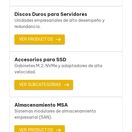
Bluetooth
Adaptadores Video
Discos Duros para Servidores
Adaptadores Video DisplayPort
Unidades empresariales de alto desempeño y
Divisores de Video
redundancia.
Adaptadores Video HDMI
Extensores y Receptores de Vídeo
Adaptadores Video DVI
VER PRODUCTOS
Adaptadores Video VGA / HD15
Repetidores USB
Adaptadores Audio
Accesorios para SSD
Adaptadores Audio AUX
Gabinetes M.2, NVMe y adaptadores de alta
Adaptadores Audio USB
velocidad.
Dispositivos de Entrada
Mouse
VER SUBCATEGORIAS
Mousepads
Teclados
Teclados Numéricos
Controles de Juego para PC
Almacenamiento MSA
Servidores
Sistemas modulares de almacenamiento
Accesorios para Servidores
empresarial (SAN).
Racks y Gabinetes
Charolas para Racks y Gabinetes
VER PRODUCTOS