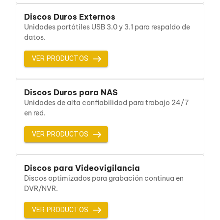
Cables SFP+
Cables Coaxiales
Discos Duros Externos
Accesorios para Cables
Unidades portátiles USB 3.0 y 3.1 para respaldo de
Jacks de Red
datos.
Conectores
Tapas y Cajas
VER PRODUCTOS
Herramientas para Cables
Pinzas Ponchadoras
Probadores de Cable
Cortadoras de Cable
Discos Duros para NAS
Protectores para Cables
Unidades de alta confiabilidad para trabajo 24/7
Cables para Impresoras
en red.
Bobinas
Cableado Estructurado
VER PRODUCTOS
Sujetadores de Cables
Cinchos
Adaptadores
Adaptadores PC
Discos para Videovigilancia
Adaptadores PC USB
Discos optimizados para grabación continua en
Adaptadores PC Serial
DVR/NVR.
Adaptadores PC SATA
Adaptadores PC IDE
VER PRODUCTOS
Adaptadores PC Teclado