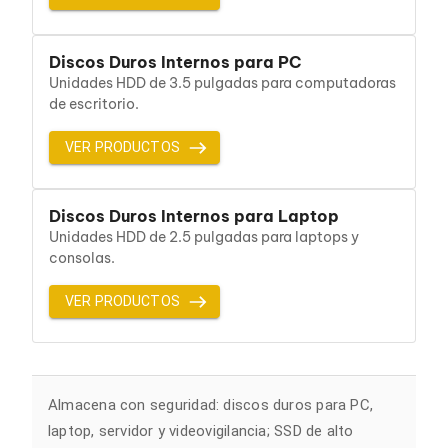
Cableado Estructurado para Servidores
Cables KVM
Fuentes de Poder
Discos Duros Internos para PC
Enfriamiento para Servidores
Unidades HDD de 3.5 pulgadas para computadoras
Soportes y Paneles
de escritorio.
Sistemas Operativos para Servidores
Servidores
Soportes de Datos
VER PRODUCTOS
Ultrium
Discos Duros / SSD / NAS
Accesorios para Discos Duros
Discos Duros Internos para Laptop
Gabinetes de Discos Duros
Unidades HDD de 2.5 pulgadas para laptops y
Discos Duros Externos
consolas.
Discos Duros para NAS
Discos Duros para Videovigilancia
VER PRODUCTOS
Discos Duros para Servidores
Accesorios para SSD
Gabinetes para SSD
Almacenamiento MSA
Discos Duros Internos para PC
Discos Duros Internos para Laptop
Almacena con seguridad: discos duros para PC,
Monitores
laptop, servidor y videovigilancia; SSD de alto
Monitores