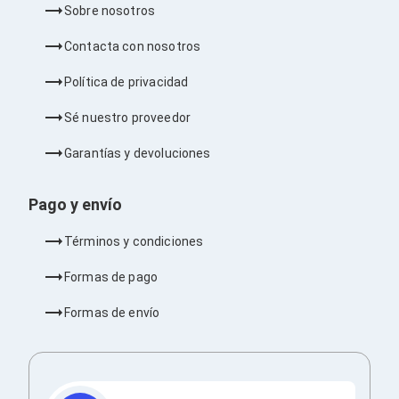
Ventiladores
Sobre nosotros
Unidades de Disco
Quemadores de DVD
Contacta con nosotros
Desktop y Portátiles
Accesorios para Laptops
Política de privacidad
Cargadores
Docking Stations
Sé nuestro proveedor
Maletines
Candados para Laptops
Garantías y devoluciones
Filtros de privacidad
Bases para Laptops
Pago y envío
Mochilas para Laptops
Tablets
Soportes para Celulares y Tablets
Términos y condiciones
Fundas y Skins
Lápices para Tablets
Formas de pago
Tablets
Webcams y Audio
Formas de envío
Audífonos
Webcams
Accesorios para PC's
Bases para PC's