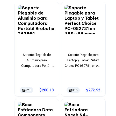
Cables SFP+
Cables Coaxiales
Accesorios para Cables
Jacks de Red
Conectores
Tapas y Cajas
Herramientas para Cables
Pinzas Ponchadoras
Probadores de Cable
Cortadoras de Cable
Protectores para Cables
Soporte Plegable de
Soporte Plegable para
Cables para Impresoras
Aluminio para
Laptop y Tablet Perfect
Bobinas
Computadora Portátil
Choice PC-082781 en ABS
Cableado Estructurado
Brobotix 263564
y Silicona
Sujetadores de Cables
Cinchos
Adaptadores
Adaptadores PC
200.18
272.92
521
355
Adaptadores PC USB
Adaptadores PC Serial
Adaptadores PC SATA
Adaptadores PC IDE
Adaptadores PC Teclado