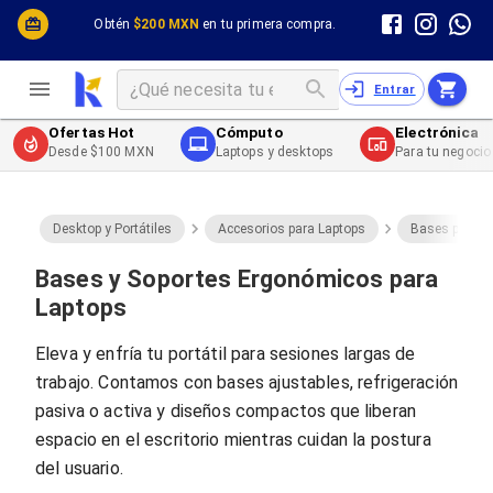
Cómputo y Hardware
Cómputo y Hardware
Obtén
$200 MXN
en tu primera compra.
Desktop y Portátiles
Cables
Electrónica de Consumo
Cables PC
Redes
Cables PC USB
Entrar
Impresión y Consumibles
Cables PC Serial
Celulares y Telefonía
Cables PC SATA / eSATA
Ofertas Hot
Cómputo
Electrónica
Energía
Cables PC SAS
Desde $100 MXN
Laptops y desktops
Para tu negocio
Cables PC VGA / HD15
Cables de Audio / Video
Cables de Audio / Video HDMI
Cables de Audio / Video AUX
Desktop y Portátiles
Accesorios para Laptops
Bases para L
Cables de Audio / Video DisplayPort
Cables de Audio / Video VGA
Bases y Soportes Ergonómicos para
Cables de Audio / Video RCA
Laptops
Cables de Audio / Video Toslink
Cables de Audio / Video DVI
Eleva y enfría tu portátil para sesiones largas de
Cables de Energía
trabajo. Contamos con bases ajustables, refrigeración
Cables de Poder (Interno)
Cables de Poder (Externo)
pasiva o activa y diseños compactos que liberan
Cables de Red
espacio en el escritorio mientras cuidan la postura
Cables Patch
del usuario.
Cables Fibra Óptica