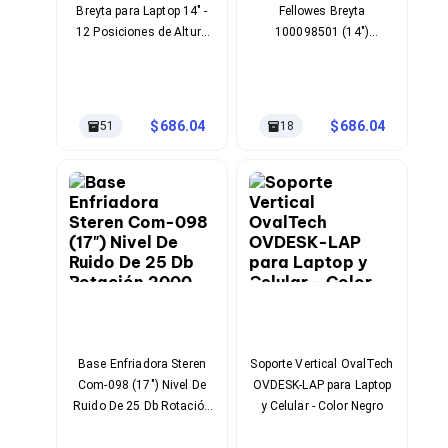
Breyta para Laptop 14" -
Fellowes Breyta
Soportes para Monitores
12 Posiciones de Altura
100098501 (14")
Monitores Portátiles
Ajustable
Capacidad Máxima De
Filtros de Privacidad para Monitores
Peso De 4 Kg 12 Niveles
Accesorios para Estaciones de Trabajo
De Altura Ajustable
Estaciones de Trabajo
Memorias RAM y Flash
Material Plástico Abs
686.04
686.04
51
18
Memorias RAM para PC
Color Negro
Memorias RAM para Servidores
Memorias RAM para Laptop
Memorias USB
Lectores de Memoria
Memorias Flash
Componentes
Tarjetas de Expansión
Tarjetas PCI Express
Tarjetas de Sonido
Tarjetas PCI
Procesadores
Base Enfriadora Steren
Soporte Vertical OvalTech
Procesadores para PC
Com-098 (17") Nivel De
OVDESK-LAP para Laptop
Enfriamiento y Ventilación
Ruido De 25 Db Rotación
y Celular - Color Negro
Disipadores para CPU
2000 Rpm 2 Ventiladores
Pasta Térmica
300 Ma Material Abs,