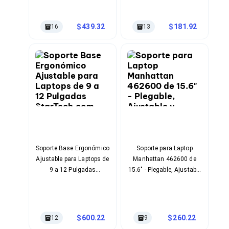
Ventiladores
Aluminio Color Negro
Unidades de Disco
Quemadores de DVD
439.32
181.92
16
13
Desktop y Portátiles
Accesorios para Laptops
Cargadores
Docking Stations
Maletines
Candados para Laptops
Filtros de privacidad
Bases para Laptops
Mochilas para Laptops
Tablets
Soportes para Celulares y Tablets
Fundas y Skins
Soporte Base Ergonómico
Soporte para Laptop
Lápices para Tablets
Ajustable para Laptops de
Manhattan 462600 de
Tablets
9 a 12 Pulgadas
15.6" - Plegable, Ajustable
Webcams y Audio
StarTech.com
y Resistente
Audífonos
Webcams
Accesorios para PC's
600.22
260.22
12
9
Bases para PC's