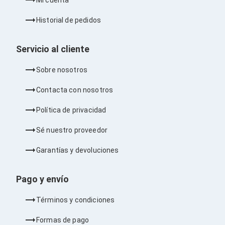
Bluetooth
Adaptadores Video
Historial de pedidos
Adaptadores Video DisplayPort
Divisores de Video
Adaptadores Video HDMI
Servicio al cliente
Extensores y Receptores de Vídeo
Adaptadores Video DVI
Sobre nosotros
Adaptadores Video VGA / HD15
Repetidores USB
Contacta con nosotros
Adaptadores Audio
Adaptadores Audio AUX
Política de privacidad
Adaptadores Audio USB
Dispositivos de Entrada
Sé nuestro proveedor
Mouse
Mousepads
Garantías y devoluciones
Teclados
Teclados Numéricos
Controles de Juego para PC
Pago y envío
Servidores
Accesorios para Servidores
Términos y condiciones
Racks y Gabinetes
Charolas para Racks y Gabinetes
Formas de pago