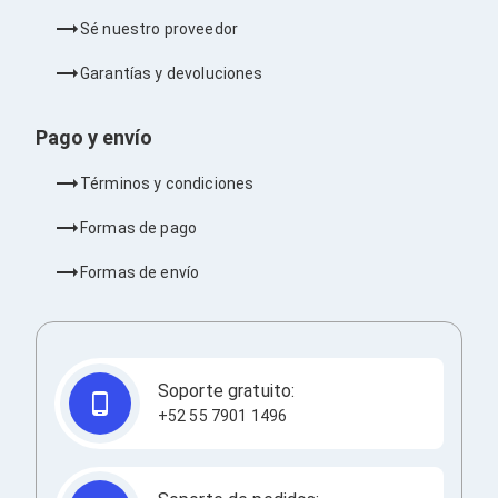
Bluetooth
Sé nuestro proveedor
Adaptadores Video
Adaptadores Video DisplayPort
Garantías y devoluciones
Divisores de Video
Adaptadores Video HDMI
Extensores y Receptores de Vídeo
Pago y envío
Adaptadores Video DVI
Adaptadores Video VGA / HD15
Términos y condiciones
Repetidores USB
Adaptadores Audio
Formas de pago
Adaptadores Audio AUX
Adaptadores Audio USB
Formas de envío
Dispositivos de Entrada
Mouse
Mousepads
Teclados
Teclados Numéricos
Soporte gratuito:
Controles de Juego para PC
Servidores
+52 55 7901 1496
Accesorios para Servidores
Racks y Gabinetes
Charolas para Racks y Gabinetes