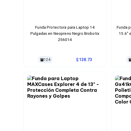
Bluetooth
Adaptadores Video
Adaptadores Video DisplayPort
Divisores de Video
Adaptadores Video HDMI
Funda Protectora para Laptop 14
Funda p
Extensores y Receptores de Vídeo
Pulgadas en Neopreno Negro Brobotix
15.6" 
Adaptadores Video DVI
256014
Adaptadores Video VGA / HD15
Repetidores USB
Adaptadores Audio
138.73
124
Adaptadores Audio AUX
Adaptadores Audio USB
Dispositivos de Entrada
Mouse
Mousepads
Teclados
Teclados Numéricos
Controles de Juego para PC
Servidores
Accesorios para Servidores
Racks y Gabinetes
Charolas para Racks y Gabinetes