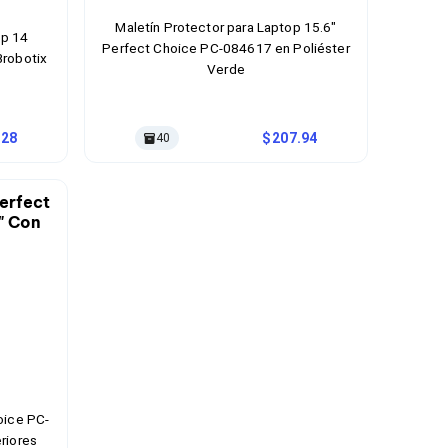
Maletín Protector para Laptop 15.6"
op 14
Perfect Choice PC-084617 en Poliéster
Brobotix
Verde
.28
207.94
40
oice PC-
riores