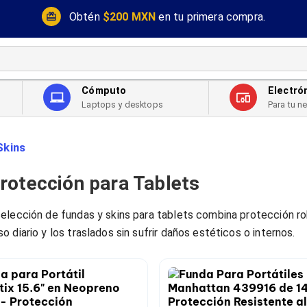
Obtén
$200 MXN
en tu primera compra.
Cómputo
Electró
Laptops y desktops
Para tu n
Skins
rotección para Tablets
selección de fundas y skins para tablets combina protección r
 diario y los traslados sin sufrir daños estéticos o internos.