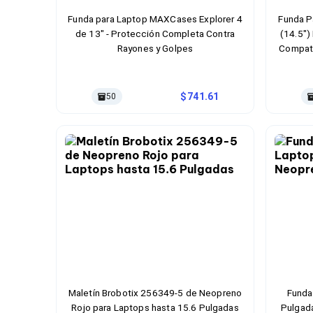
Cableado Estructurado para Servidores
Cables KVM
Funda para Laptop MAXCases Explorer 4
Funda P
Fuentes de Poder
de 13" - Protección Completa Contra
(14.5")
Enfriamiento para Servidores
Rayones y Golpes
Compati
Soportes y Paneles
Sistemas Operativos para Servidores
Servidores
741.61
50
Soportes de Datos
Ultrium
Discos Duros / SSD / NAS
Accesorios para Discos Duros
Gabinetes de Discos Duros
Discos Duros Externos
Discos Duros para NAS
Discos Duros para Videovigilancia
Discos Duros para Servidores
Accesorios para SSD
Gabinetes para SSD
Almacenamiento MSA
Discos Duros Internos para PC
Discos Duros Internos para Laptop
Maletín Brobotix 256349-5 de Neopreno
Funda
Monitores
Rojo para Laptops hasta 15.6 Pulgadas
Pulgad
Monitores