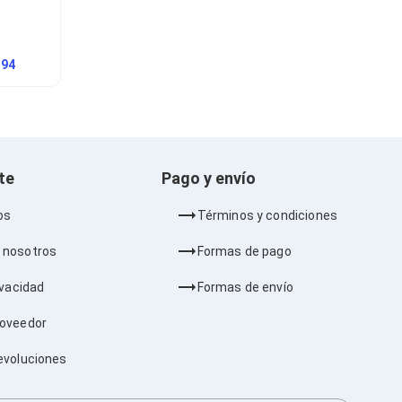
.94
nte
Pago y envío
os
Términos y condiciones
 nosotros
Formas de pago
ivacidad
Formas de envío
roveedor
evoluciones