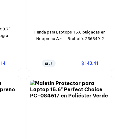
t 8.7"
Funda para Laptops 15.6 pulgadas en
egra
Neopreno Azul - Brobotix 256349-2
.14
143.41
81