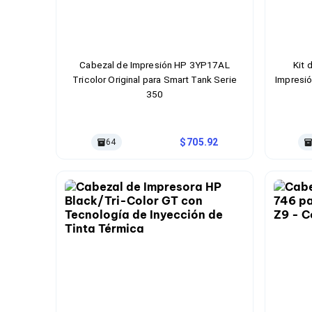
Bluetooth
Adaptadores Video
Adaptadores Video DisplayPort
Divisores de Video
Adaptadores Video HDMI
Cabezal de Impresión HP 3YP17AL
Kit 
Extensores y Receptores de Vídeo
Tricolor Original para Smart Tank Serie
Impresió
Adaptadores Video DVI
350
Adaptadores Video VGA / HD15
Repetidores USB
Adaptadores Audio
705.92
64
Adaptadores Audio AUX
Adaptadores Audio USB
Dispositivos de Entrada
Mouse
Mousepads
Teclados
Teclados Numéricos
Controles de Juego para PC
Servidores
Accesorios para Servidores
Racks y Gabinetes
Charolas para Racks y Gabinetes