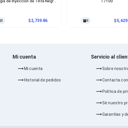
gía de Inyección de Tinta Negro,
T7100
Gris
2,739.86
5,629
8
8
Mi cuenta
Servicio al clie
Mi cuenta
Sobre nosotr
Historial de pedidos
Contacta con
Política de pr
Sé nuestro p
Garantías y d