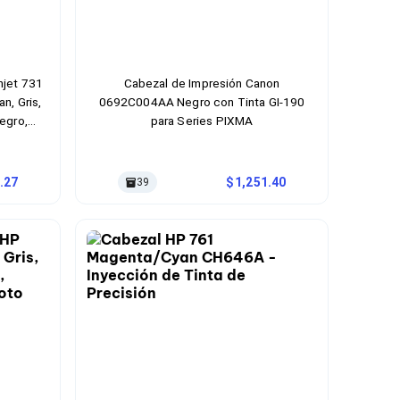
njet 731
Cabezal de Impresión Canon
n, Gris,
0692C004AA Negro con Tinta GI-190
egro,
para Series PIXMA
.27
1,251.40
39