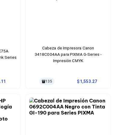
Cabeza de Impresora Canon
4E75A
3418C004AA para PIXMA G-Series -
nk Series
Impresión CMYK
.11
1,553.27
135