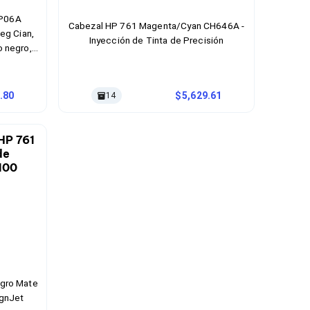
3P06A
Cabezal HP 761 Magenta/Cyan CH646A -
Neg Cian,
Inyección de Tinta de Precisión
o negro,
.80
5,629.61
14
egro Mate
ignJet