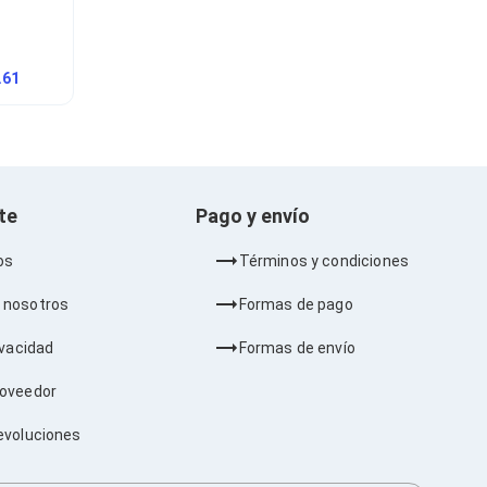
.61
nte
Pago y envío
os
Términos y condiciones
 nosotros
Formas de pago
ivacidad
Formas de envío
roveedor
evoluciones