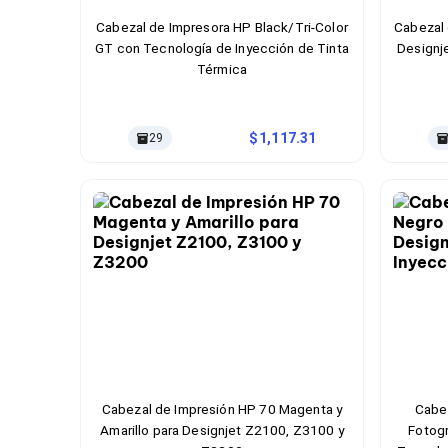
Cableado Estructurado para Servidores
Cables KVM
Cabezal de Impresora HP Black/Tri-Color
Cabezal 
Fuentes de Poder
GT con Tecnología de Inyección de Tinta
Designj
Enfriamiento para Servidores
Térmica
Soportes y Paneles
Sistemas Operativos para Servidores
Servidores
1,117.31
29
Soportes de Datos
Ultrium
Discos Duros / SSD / NAS
Accesorios para Discos Duros
Gabinetes de Discos Duros
Discos Duros Externos
Discos Duros para NAS
Discos Duros para Videovigilancia
Discos Duros para Servidores
Accesorios para SSD
Gabinetes para SSD
Almacenamiento MSA
Discos Duros Internos para PC
Discos Duros Internos para Laptop
Cabezal de Impresión HP 70 Magenta y
Cabe
Monitores
Amarillo para Designjet Z2100, Z3100 y
Fotogr
Monitores