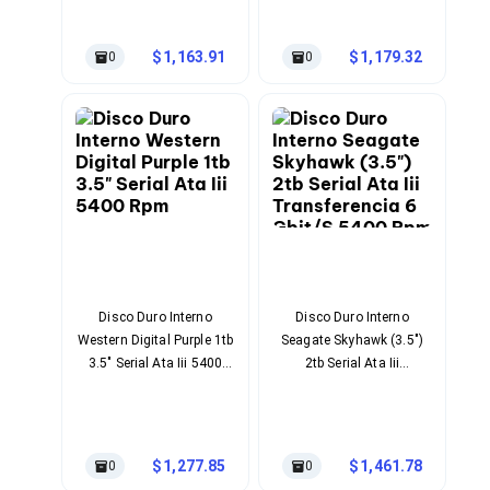
Ventiladores
Interfaz Sata Lll
Unidades de Disco
Transferencia De Datos 6
Quemadores de DVD
1,163.91
1,179.32
0
0
Gbit/S Rotación 5900
Desktop y Portátiles
Rpm Color Del Producto
Accesorios para Laptops
Negro, Verde
Cargadores
Docking Stations
Maletines
Candados para Laptops
Filtros de privacidad
Bases para Laptops
Mochilas para Laptops
Tablets
Soportes para Celulares y Tablets
Fundas y Skins
Disco Duro Interno
Disco Duro Interno
Lápices para Tablets
Western Digital Purple 1tb
Seagate Skyhawk (3.5")
Tablets
3.5" Serial Ata Iii 5400
2tb Serial Ata Iii
Webcams y Audio
Rpm
Transferencia 6 Gbit/S
Audífonos
5400 Rpm
Webcams
Accesorios para PC's
1,277.85
1,461.78
0
0
Bases para PC's