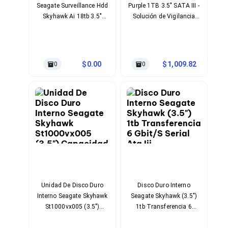
Seagate Surveillance Hdd
Purple 1TB 3.5" SATA III -
Soportes para Monitores
Skyhawk Ai 18tb 3.5"
Solución de Vigilancia
Monitores Portátiles
Serial Ata Iii 7200 Rpm
Profesional
Filtros de Privacidad para Monitores
Accesorios para Estaciones de Trabajo
Estaciones de Trabajo
Memorias RAM y Flash
0.00
1,009.82
0
0
Memorias RAM para PC
Memorias RAM para Servidores
Memorias RAM para Laptop
Memorias USB
Lectores de Memoria
Memorias Flash
Componentes
Tarjetas de Expansión
Tarjetas PCI Express
Tarjetas de Sonido
Tarjetas PCI
Procesadores
Unidad De Disco Duro
Disco Duro Interno
Procesadores para PC
Interno Seagate Skyhawk
Seagate Skyhawk (3.5")
Enfriamiento y Ventilación
St1000vx005 (3.5")
1tb Transferencia 6
Disipadores para CPU
Capacidad De
Gbit/S Serial Ata Iii
Pasta Térmica
Almacenamiento 1tb