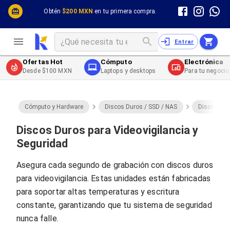
Cómputo y Hardware
Cómputo y Hardware
Obtén
$200 MXN
en tu primera compra.
Desktop y Portátiles
Cables
Electrónica de Consumo
Cables PC
Redes
Cables PC USB
Entrar
Impresión y Consumibles
Cables PC Serial
Celulares y Telefonía
Cables PC SATA / eSATA
Ofertas Hot
Cómputo
Electrónica
Energía
Cables PC SAS
Desde $100 MXN
Laptops y desktops
Para tu negocio
Cables PC VGA / HD15
Cables de Audio / Video
Cables de Audio / Video HDMI
Cables de Audio / Video AUX
Cómputo y Hardware
Discos Duros / SSD / NAS
Discos Dur
Cables de Audio / Video DisplayPort
Cables de Audio / Video VGA
Discos Duros para Videovigilancia y
Cables de Audio / Video RCA
Seguridad
Cables de Audio / Video Toslink
Cables de Audio / Video DVI
Asegura cada segundo de grabación con discos duros
Cables de Energía
para videovigilancia. Estas unidades están fabricadas
Cables de Poder (Interno)
Cables de Poder (Externo)
para soportar altas temperaturas y escritura
Cables de Red
constante, garantizando que tu sistema de seguridad
Cables Patch
nunca falle.
Cables Fibra Óptica