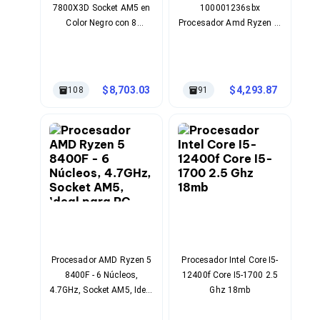
7800X3D Socket AM5 en
100001236sbx
Soportes para Monitores
Color Negro con 8
Procesador Amd Ryzen 7-
Monitores Portátiles
Núcleos, 96MB Cache L3
8700g Socket-Enchufe
Filtros de Privacidad para Monitores
y 5GHz Turbo
Am5 4.2 Ghz Caché Del
Accesorios para Estaciones de Trabajo
Procesador 16mb Color
Estaciones de Trabajo
Memorias RAM y Flash
Del Empaque Negro
8,703.03
4,293.87
108
91
Memorias RAM para PC
Memorias RAM para Servidores
Memorias RAM para Laptop
Memorias USB
Lectores de Memoria
Memorias Flash
Componentes
Tarjetas de Expansión
Tarjetas PCI Express
Tarjetas de Sonido
Tarjetas PCI
Procesadores
Procesador AMD Ryzen 5
Procesador Intel Core I5-
Procesadores para PC
8400F - 6 Núcleos,
12400f Core I5-1700 2.5
Enfriamiento y Ventilación
4.7GHz, Socket AM5, Ideal
Ghz 18mb
Disipadores para CPU
para PC Gaming y
Pasta Térmica
Productividad