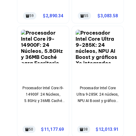
Ventiladores
Unidades de Disco
Quemadores de DVD
2,890.34
3,083.58
59
55
Desktop y Portátiles
Accesorios para Laptops
Cargadores
Docking Stations
Maletines
Candados para Laptops
Filtros de privacidad
Bases para Laptops
Mochilas para Laptops
Tablets
Soportes para Celulares y Tablets
Fundas y Skins
Procesador Intel Core i9-
Procesador Intel Core
Lápices para Tablets
14900F: 24 Núcleos,
Ultra 9-285K: 24 núcleos,
Tablets
5.8GHz y 36MB Caché
NPU AI Boost y gráficos
Webcams y Audio
para Escritorio de Alto
Xe integrados
Audífonos
Rendimiento
Webcams
Accesorios para PC's
11,177.69
12,013.91
50
38
Bases para PC's