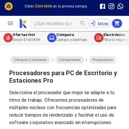
Cómputo y Hardware
Cómputo y Hardware
Obtén
$200 MXN
en tu primera compra.
Desktop y Portátiles
Cables
Electrónica de Consumo
Cables PC
Redes
Cables PC USB
Entrar
Impresión y Consumibles
Cables PC Serial
Celulares y Telefonía
Cables PC SATA / eSATA
Ofertas Hot
Cómputo
Electrónica
Energía
Cables PC SAS
Desde $100 MXN
Laptops y desktops
Para tu negocio
Cables PC VGA / HD15
Cables de Audio / Video
Cables de Audio / Video HDMI
Cables de Audio / Video AUX
Cómputo y Hardware
Componentes
Procesadores
P
Cables de Audio / Video DisplayPort
Cables de Audio / Video VGA
Procesadores para PC de Escritorio y
Cables de Audio / Video RCA
Estaciones Pro
Cables de Audio / Video Toslink
Cables de Audio / Video DVI
Selecciona el procesador que mejor se adapte a tu
Cables de Energía
ritmo de trabajo. Ofrecemos procesadores de
Cables de Poder (Interno)
Cables de Poder (Externo)
múltiples núcleos con frecuencias optimizadas para
Cables de Red
reducir tiempos de renderizado y facilitar el uso de
Cables Patch
software corporativo avanzado sin interrupciones.
Cables Fibra Óptica