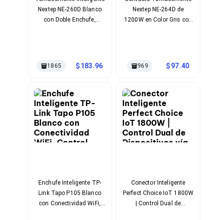
Cables SFP+
Nextep NE-260D Blanco
Nextep NE-264D de
Cables Coaxiales
Accesorios para Cables
con Doble Enchufe,
1200W en Color Gris con
Jacks de Red
1800W y Control WiFi
Conectividad Wi-Fi y
Conectores
Remoto
Control por Google
Tapas y Cajas
Asistente
Herramientas para Cables
183.96
97.40
1865
969
Pinzas Ponchadoras
Probadores de Cable
Cortadoras de Cable
Protectores para Cables
Cables para Impresoras
Bobinas
Cableado Estructurado
Sujetadores de Cables
Cinchos
Adaptadores
Adaptadores PC
Adaptadores PC USB
Enchufe Inteligente TP-
Conector Inteligente
Adaptadores PC Serial
Link Tapo P105 Blanco
Perfect Choice IoT 1800W
Adaptadores PC SATA
con Conectividad WiFi,
| Control Dual de
Adaptadores PC IDE
Control Remoto y
Dispositivos vía WiFi
Adaptadores PC Teclado