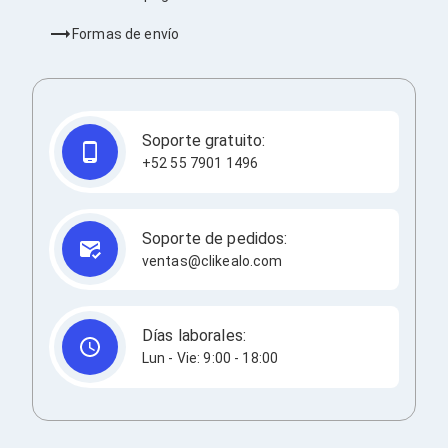
Consolas y Juegos
Xbox Series X|S
Formas de envío
Consolas Xbox Series X|S
Accesorios para Xbox Series X|S
Nintendo Switch
Accesorios para Nintendo Switch
Consolas Nintendo Switch
Soporte gratuito:
Consolas Arcade
+52 55 7901 1496
Playstation 4 (PS4)
Accesorios Playstation 4
Gadgets
Smartwatch
Soporte de pedidos:
Foto y Video
ventas@clikealo.com
Accesorios Foto y Video
Iluminación para Foto y Video
Tripies
Selfie Sticks
Días laborales:
Fundas y Estuches
Lun - Vie: 9:00 - 18:00
Cámaras de video
Cámaras Reflex
GPS y Auto
Audio para Autos
Transmisores FM