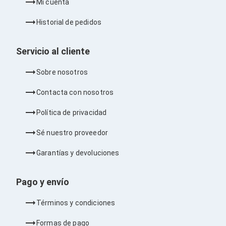
Mi cuenta
Barras de Sonido
Reproductores MP3 / MP4
Historial de pedidos
Sonido para Centros de Entretenimiento
Soportes
Home Theater
Servicio al cliente
Proyección
Proyectores
Sobre nosotros
Accesorios Proyectores
Soportes de Proyectores
Contacta con nosotros
Presentadores
Maletines para Proyectores
Política de privacidad
Pantallas de Proyección
Pizarrones Interactivos
Sé nuestro proveedor
Adaptadores de Red para Proyectores
TV y Pantallas
Garantías y devoluciones
Accesorios TV
Soportes para Pantallas
Controles Remoto
Pago y envío
Reproductores para Transmisión Multimedia
Pantallas
Términos y condiciones
Pantallas Comerciales
Pantallas Interactivas
Formas de pago