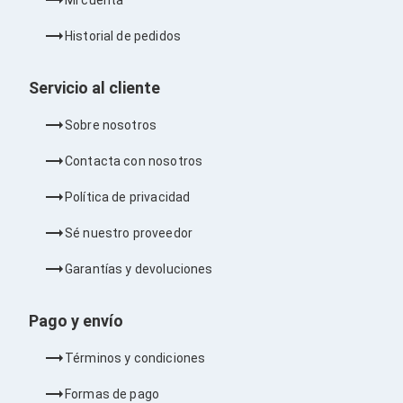
Bluetooth
Adaptadores Video
Historial de pedidos
Adaptadores Video DisplayPort
Divisores de Video
Adaptadores Video HDMI
Servicio al cliente
Extensores y Receptores de Vídeo
Adaptadores Video DVI
Sobre nosotros
Adaptadores Video VGA / HD15
Repetidores USB
Contacta con nosotros
Adaptadores Audio
Adaptadores Audio AUX
Política de privacidad
Adaptadores Audio USB
Dispositivos de Entrada
Sé nuestro proveedor
Mouse
Mousepads
Garantías y devoluciones
Teclados
Teclados Numéricos
Controles de Juego para PC
Pago y envío
Servidores
Accesorios para Servidores
Términos y condiciones
Racks y Gabinetes
Charolas para Racks y Gabinetes
Formas de pago