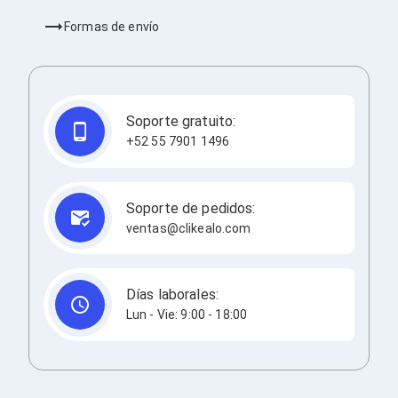
Cableado Estructurado para Servidores
Cables KVM
Formas de envío
Fuentes de Poder
Enfriamiento para Servidores
Soportes y Paneles
Sistemas Operativos para Servidores
Servidores
Soporte gratuito:
Soportes de Datos
+52 55 7901 1496
Ultrium
Discos Duros / SSD / NAS
Accesorios para Discos Duros
Gabinetes de Discos Duros
Soporte de pedidos:
Discos Duros Externos
ventas@clikealo.com
Discos Duros para NAS
Discos Duros para Videovigilancia
Discos Duros para Servidores
Accesorios para SSD
Días laborales:
Gabinetes para SSD
Lun - Vie: 9:00 - 18:00
Almacenamiento MSA
Discos Duros Internos para PC
Discos Duros Internos para Laptop
Monitores
Monitores