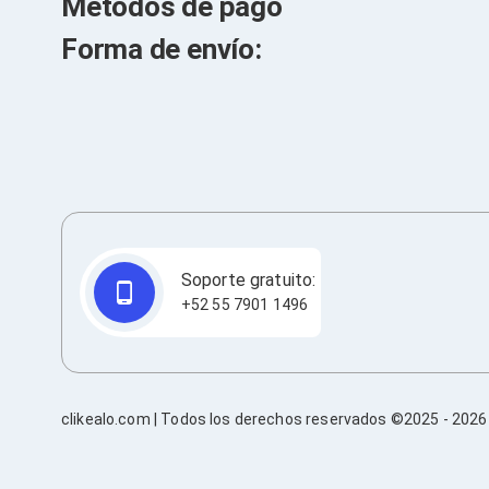
Métodos de pago
Bluetooth
Adaptadores Video
Forma de envío:
Adaptadores Video DisplayPort
Divisores de Video
Adaptadores Video HDMI
Extensores y Receptores de Vídeo
Adaptadores Video DVI
Adaptadores Video VGA / HD15
Repetidores USB
Adaptadores Audio
Adaptadores Audio AUX
Adaptadores Audio USB
Dispositivos de Entrada
Soporte gratuito:
Mouse
+52 55 7901 1496
Mousepads
Teclados
Teclados Numéricos
Controles de Juego para PC
Servidores
clikealo.com | Todos los derechos reservados ©2025 -
2026
Accesorios para Servidores
Racks y Gabinetes
Charolas para Racks y Gabinetes