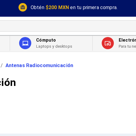
Obtén
$200 MXN
en tu primera compra.
Cómputo
Electró
Laptops y desktops
Para tu n
Antenas Radiocomunicación
/
ión