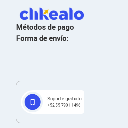
Cables SFP+
Cables Coaxiales
Accesorios para Cables
Jacks de Red
Conectores
Métodos de pago
Tapas y Cajas
Herramientas para Cables
Forma de envío:
Pinzas Ponchadoras
Probadores de Cable
Cortadoras de Cable
Protectores para Cables
Cables para Impresoras
Bobinas
Cableado Estructurado
Sujetadores de Cables
Cinchos
Adaptadores
Adaptadores PC
Soporte gratuito:
Adaptadores PC USB
+52 55 7901 1496
Adaptadores PC Serial
Adaptadores PC SATA
Adaptadores PC IDE
Adaptadores PC Teclado