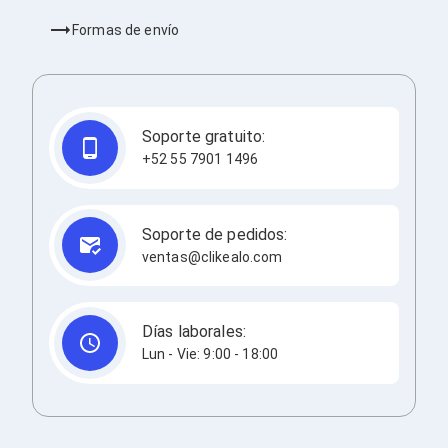
Cableado Estructurado para Servidores
Cables KVM
Formas de envío
Fuentes de Poder
Enfriamiento para Servidores
Soportes y Paneles
Sistemas Operativos para Servidores
Servidores
Soporte gratuito:
Soportes de Datos
+52 55 7901 1496
Ultrium
Discos Duros / SSD / NAS
Accesorios para Discos Duros
Gabinetes de Discos Duros
Soporte de pedidos:
Discos Duros Externos
ventas@clikealo.com
Discos Duros para NAS
Discos Duros para Videovigilancia
Discos Duros para Servidores
Accesorios para SSD
Días laborales:
Gabinetes para SSD
Lun - Vie: 9:00 - 18:00
Almacenamiento MSA
Discos Duros Internos para PC
Discos Duros Internos para Laptop
Monitores
Monitores