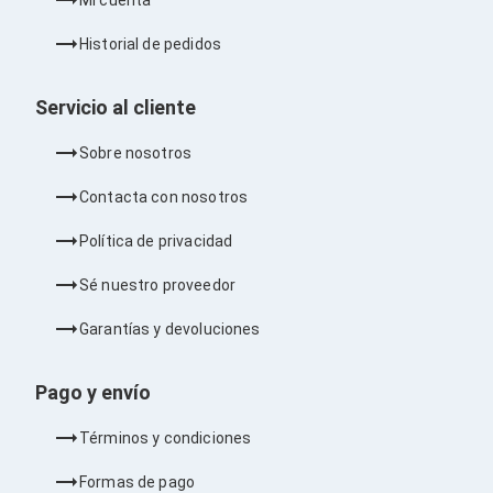
Bluetooth
Adaptadores Video
Historial de pedidos
Adaptadores Video DisplayPort
Divisores de Video
Adaptadores Video HDMI
Servicio al cliente
Extensores y Receptores de Vídeo
Adaptadores Video DVI
Sobre nosotros
Adaptadores Video VGA / HD15
Repetidores USB
Contacta con nosotros
Adaptadores Audio
Adaptadores Audio AUX
Política de privacidad
Adaptadores Audio USB
Dispositivos de Entrada
Sé nuestro proveedor
Mouse
Mousepads
Garantías y devoluciones
Teclados
Teclados Numéricos
Controles de Juego para PC
Pago y envío
Servidores
Accesorios para Servidores
Términos y condiciones
Racks y Gabinetes
Charolas para Racks y Gabinetes
Formas de pago