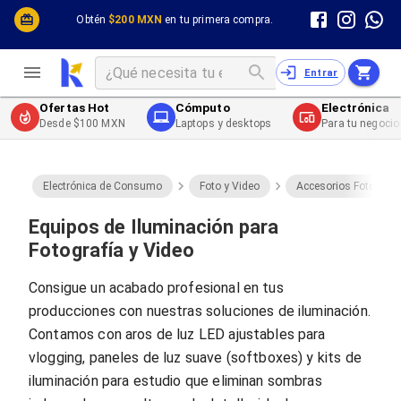
Cómputo y Hardware
Cómputo y Hardware
Obtén
$200 MXN
en tu primera compra.
Desktop y Portátiles
Cables
Electrónica de Consumo
Cables PC
Redes
Cables PC USB
Entrar
Impresión y Consumibles
Cables PC Serial
Celulares y Telefonía
Cables PC SATA / eSATA
Ofertas Hot
Cómputo
Electrónica
Energía
Cables PC SAS
Desde $100 MXN
Laptops y desktops
Para tu negocio
Cables PC VGA / HD15
Cables de Audio / Video
Cables de Audio / Video HDMI
Cables de Audio / Video AUX
Electrónica de Consumo
Foto y Video
Accesorios Foto y Vi
Cables de Audio / Video DisplayPort
Cables de Audio / Video VGA
Equipos de Iluminación para
Cables de Audio / Video RCA
Fotografía y Video
Cables de Audio / Video Toslink
Cables de Audio / Video DVI
Consigue un acabado profesional en tus
Cables de Energía
producciones con nuestras soluciones de iluminación.
Cables de Poder (Interno)
Cables de Poder (Externo)
Contamos con aros de luz LED ajustables para
Cables de Red
vlogging, paneles de luz suave (softboxes) y kits de
Cables Patch
iluminación para estudio que eliminan sombras
Cables Fibra Óptica