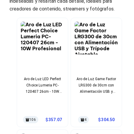
Cables SFP+
indeseadas y resaltan cada detalle, ideales para
Cables Coaxiales
creadores de contenido, streamers y fotógrafos.
Accesorios para Cables
Jacks de Red
Conectores
Tapas y Cajas
Herramientas para Cables
Pinzas Ponchadoras
Probadores de Cable
Cortadoras de Cable
Protectores para Cables
Cables para Impresoras
Bobinas
Cableado Estructurado
Aro de Luz LED Perfect
Aro de Luz Game Factor
Sujetadores de Cables
Choice Lumeria PC-
LRG300 de 30cm con
Cinchos
120407 26cm - 10W
Alimentación USB y
Adaptadores
Profesional
Trípode Ajustable
Adaptadores PC
Adaptadores PC USB
Adaptadores PC Serial
357.07
304.50
Adaptadores PC SATA
106
4
Adaptadores PC IDE
Adaptadores PC Teclado