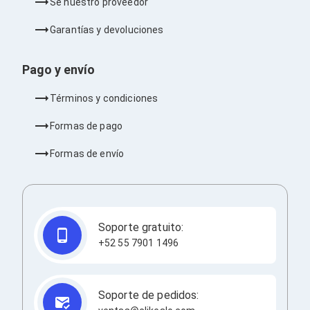
Sé nuestro proveedor
Soportes para Monitores
Monitores Portátiles
Garantías y devoluciones
Filtros de Privacidad para Monitores
Accesorios para Estaciones de Trabajo
Estaciones de Trabajo
Pago y envío
Memorias RAM y Flash
Memorias RAM para PC
Términos y condiciones
Memorias RAM para Servidores
Memorias RAM para Laptop
Formas de pago
Memorias USB
Lectores de Memoria
Formas de envío
Memorias Flash
Componentes
Tarjetas de Expansión
Tarjetas PCI Express
Tarjetas de Sonido
Soporte gratuito:
Tarjetas PCI
+52 55 7901 1496
Procesadores
Procesadores para PC
Enfriamiento y Ventilación
Disipadores para CPU
Soporte de pedidos:
Pasta Térmica