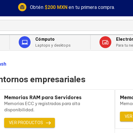
Obtén
$200 MXN
en tu primera compra.
Cómputo
Electró
Laptops y desktops
Para tu n
ash
ntornos empresariales
Memorias RAM para Servidores
Memo
Memorias ECC y registradas para alta
Memori
disponibilidad.
VER
VER PRODUCTOS