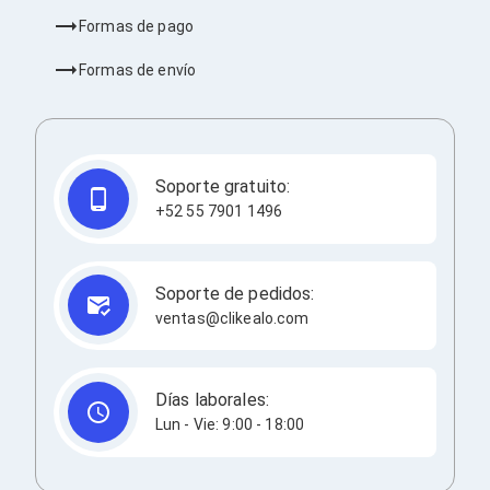
Bluetooth
Formas de pago
Adaptadores Video
Adaptadores Video DisplayPort
Formas de envío
Divisores de Video
Adaptadores Video HDMI
Extensores y Receptores de Vídeo
Adaptadores Video DVI
Adaptadores Video VGA / HD15
Soporte gratuito:
Repetidores USB
Adaptadores Audio
+52 55 7901 1496
Adaptadores Audio AUX
Adaptadores Audio USB
Dispositivos de Entrada
Soporte de pedidos:
Mouse
ventas@clikealo.com
Mousepads
Teclados
Teclados Numéricos
Controles de Juego para PC
Días laborales:
Servidores
Lun - Vie: 9:00 - 18:00
Accesorios para Servidores
Racks y Gabinetes
Charolas para Racks y Gabinetes