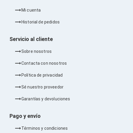
Cables SFP+
Cables Coaxiales
Mi cuenta
Accesorios para Cables
Jacks de Red
Historial de pedidos
Conectores
Tapas y Cajas
Herramientas para Cables
Servicio al cliente
Pinzas Ponchadoras
Probadores de Cable
Sobre nosotros
Cortadoras de Cable
Protectores para Cables
Contacta con nosotros
Cables para Impresoras
Bobinas
Política de privacidad
Cableado Estructurado
Sujetadores de Cables
Sé nuestro proveedor
Cinchos
Adaptadores
Garantías y devoluciones
Adaptadores PC
Adaptadores PC USB
Adaptadores PC Serial
Pago y envío
Adaptadores PC SATA
Adaptadores PC IDE
Términos y condiciones
Adaptadores PC Teclado