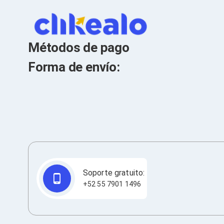
Cables SFP+
Cables Coaxiales
Accesorios para Cables
Jacks de Red
Conectores
Métodos de pago
Tapas y Cajas
Herramientas para Cables
Forma de envío:
Pinzas Ponchadoras
Probadores de Cable
Cortadoras de Cable
Protectores para Cables
Cables para Impresoras
Bobinas
Cableado Estructurado
Sujetadores de Cables
Cinchos
Adaptadores
Adaptadores PC
Soporte gratuito:
Adaptadores PC USB
+52 55 7901 1496
Adaptadores PC Serial
Adaptadores PC SATA
Adaptadores PC IDE
Adaptadores PC Teclado