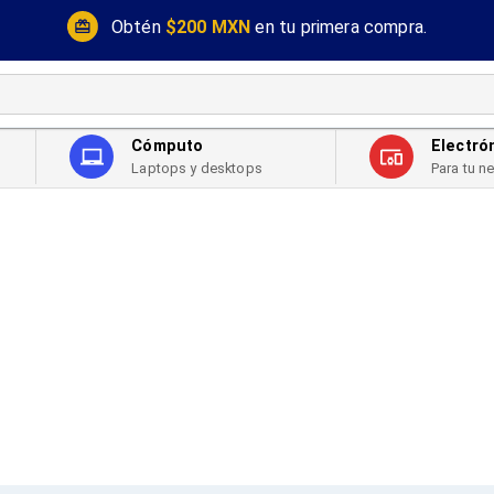
Obtén
$200 MXN
en tu primera compra.
Cómputo
Electró
Laptops y desktops
Para tu n