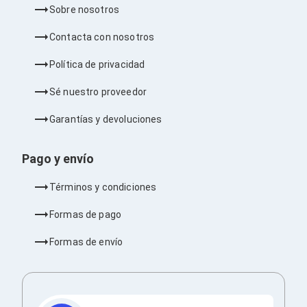
Bluetooth
Sobre nosotros
Adaptadores Video
Adaptadores Video DisplayPort
Contacta con nosotros
Divisores de Video
Adaptadores Video HDMI
Política de privacidad
Extensores y Receptores de Vídeo
Adaptadores Video DVI
Sé nuestro proveedor
Adaptadores Video VGA / HD15
Repetidores USB
Garantías y devoluciones
Adaptadores Audio
Adaptadores Audio AUX
Pago y envío
Adaptadores Audio USB
Dispositivos de Entrada
Mouse
Términos y condiciones
Mousepads
Teclados
Formas de pago
Teclados Numéricos
Controles de Juego para PC
Formas de envío
Servidores
Accesorios para Servidores
Racks y Gabinetes
Charolas para Racks y Gabinetes